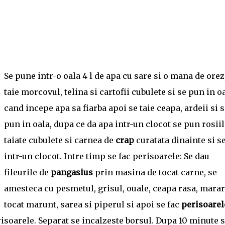
Se pune intr-o oala 4 l de apa cu sare si o mana de orez
taie morcovul, telina si cartofii cubulete si se pun in o
cand incepe apa sa fiarba apoi se taie ceapa, ardeii si s
pun in oala, dupa ce da apa intr-un clocot se pun rosiil
taiate cubulete si carnea de
crap
curatata dinainte si s
intr-un clocot. Intre timp se fac perisoarele: Se dau
fileurile de
pangasius
prin masina de tocat carne, se
amesteca cu pesmetul, grisul, ouale, ceapa rasa, marar
tocat marunt, sarea si piperul si apoi se fac
perisoarel
risoarele. Separat se incalzeste borsul. Dupa 10 minute 