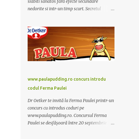
slabiti sanatos fara efecte secundare
nedorite si intr-un timp scurt. Secretul
Alcachofa de Laon il reprezinta anghinare, o
planta cunoscuta pentru beneficiile sale. Nu
trebuie sa folositi o dieta anume iar
Alcachofa se administreaza usor, cate o
sticluta pe zi. Cutia de Alcachofa contine 14
sticlute. Pret 189 lei.
www.paulapudding.ro concurs introdu
codul Ferma Paulei
Dr Oetker te invită la Ferma Paulei printr-un
concurs cu introdus coduri pe
www.paulapudding.ro. Concursul Ferma
Paulei se desfășoară între 20 septembrie -
30 noiembrie 2011. Intră în promoție și
achiziționează cel puțin un produs Paula