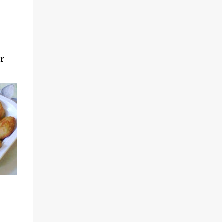
produs disponibil pe www.supa-varza.ro.
ar