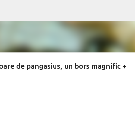
Treceți la conținutul principal
soare de pangasius, un bors magnific +