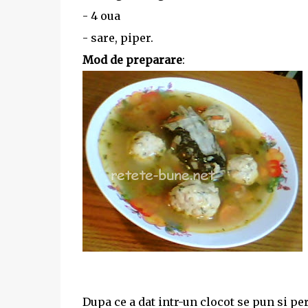
- 4 oua
- sare, piper.
Mod de preparare
:
Dupa ce a dat intr-un clocot se pun si pe