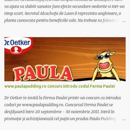
va ajuta sa slabiti sanatos fara efecte secundare nedorite si intr-un
timp scurt. Secretul Alcachofa de Laon il reprezinta anghinare, o
planta cunoscuta pentru beneficiile sale. Nu trebuie sa folositi o
dieta anume iar Alcachofa se administreaza usor, cate o sticluta pe
zi. Cutia de Alcachofa contine 14 sticlute. Pret 189 lei.
www.paulapudding.ro concurs introdu codul Ferma Paulei
Dr Oetker te invită la Ferma Paulei printr-un concurs cu introdus
coduri pe www.paulapudding.ro. Concursul Ferma Paulei se
desfășoară între 20 septembrie - 30 noiembrie 2011. Intră în
promoție și achiziționează cel puțin un produs Paula Pudding
participant la promoție. În interior vei găsi un cod unic. Trimite-l