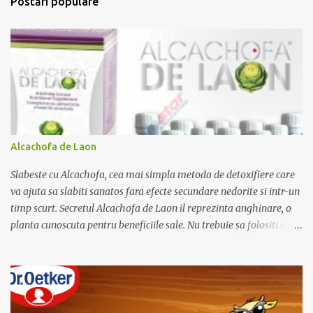
Postări populare
i
t
e
ț
i
u
n
c
o
m
e
Alcachofa de Laon
n
t
Slabeste cu Alcachofa, cea mai simpla metoda de detoxifiere care
a
r
va ajuta sa slabiti sanatos fara efecte secundare nedorite si intr-un
i
timp scurt. Secretul Alcachofa de Laon il reprezinta anghinare, o
u
planta cunoscuta pentru beneficiile sale. Nu trebuie sa folositi o
dieta anume iar Alcachofa se administreaza usor, cate o sticluta pe
zi. Cutia de Alcachofa contine 14 sticlute. Pret 189 lei.