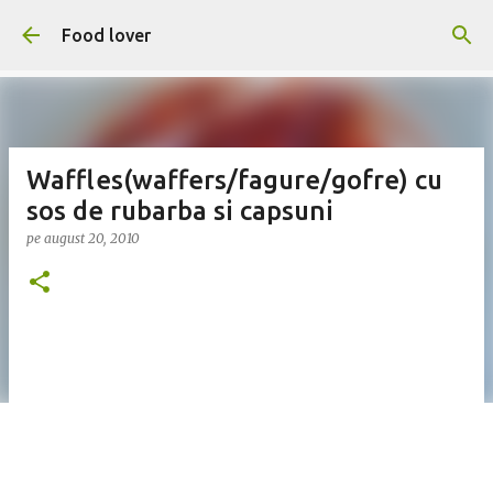
Treceți la conținutul principal
Food lover
Waffles(waffers/fagure/gofre) cu
sos de rubarba si capsuni
pe
august 20, 2010