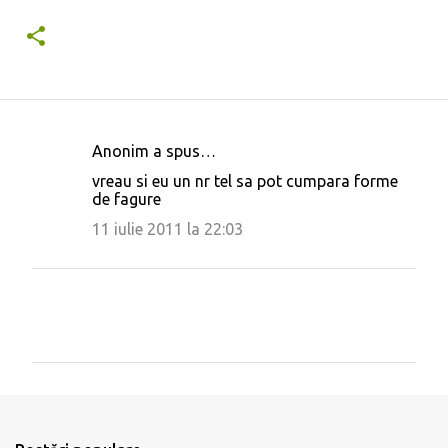
Anonim a spus…
C
vreau si eu un nr tel sa pot cumpara forme
o
de fagure
m
11 iulie 2011 la 22:03
e
n
t
a
r
i
T
r
i
i
m