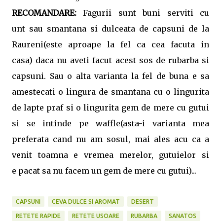
RECOMANDARE:
Fagurii sunt buni serviti cu
unt sau smantana si dulceata de capsuni de la
Raureni(este aproape la fel ca cea facuta in
casa) daca nu aveti facut acest sos de rubarba si
capsuni. Sau o alta varianta la fel de buna e sa
amestecati o lingura de smantana cu o lingurita
de lapte praf si o lingurita gem de mere cu gutui
si se intinde pe waffle(asta-i varianta mea
preferata cand nu am sosul, mai ales acu ca a
venit toamna e vremea merelor, gutuielor si
e pacat sa nu facem un gem de mere cu gutui)...
CAPSUNI
CEVA DULCE SI AROMAT
DESERT
RETETE RAPIDE
RETETE USOARE
RUBARBA
SANATOS