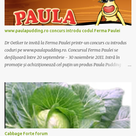
www.paulapudding.ro concurs introdu codul Ferma Paulei
Dr Oetker te invită la Ferma Paulei printr-un concurs cu introdus
coduri pe www.paulapudding.ro. Concursul Ferma Paulei se
desfășoară între 20 septembrie - 30 noiembrie 2011. Intră în
promoție și achiziționează cel puțin un produs Paula Pudding
participant la promoție. În interior vei găsi un cod unic. Trimite-l
prin sms la 1747 sau online pe www.paulapudding.ro secțiunea
concurs Ferma Paulei. Poți căștiga zilnic truse de grădinărit,
săptămânal tractorașul fermierului sau premiul cel mare o
excursie la o super-fermă din Anglia. Mai multe coduri, mai multe
șanse de câștig. Câștigători si regulament pe
www.paulapudding.ro.
Cabbage Forte forum