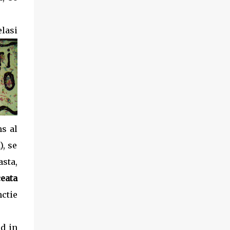
produs disponibil pe www.supa-varza.ro.
elasi
s al
), se
asta,
eata
nctie
d in