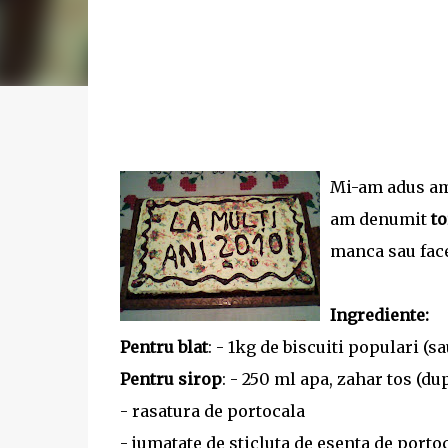
Mi-am adus ami
am denumit
to
manca sau face 
Ingrediente:
Pentru blat
: - 1kg de biscuiti populari (s
Pentru sirop
: - 250 ml apa, zahar tos (d
- rasatura de portocala
- jumatate de sticluta de esenta de portoc