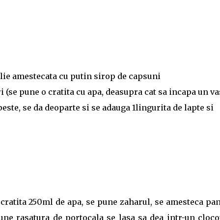
ilie amestecata cu putin sirop de capsuni
ri (se pune o cratita cu apa, deasupra cat sa incapa un va
este, se da deoparte si se adauga 1lingurita de lapte si
o cratita 250ml de apa, se pune zaharul, se amesteca pa
une rasatura de portocala se lasa sa dea intr-un cloco