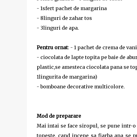
- 1sfert pachet de margarina
- 8linguri de zahar tos
- 3linguri de apa.
Pentru ornat
: - 1 pachet de crema de van
- ciocolata de lapte topita pe baie de abu
plastic,se amesteca ciocolata pana se top
1lingurita de margarina)
- bomboane decorative multicolore.
Mod de preparare
Mai intai se face siropul, se pune intr-
topeste, cand incepe sa fiarba apa se p