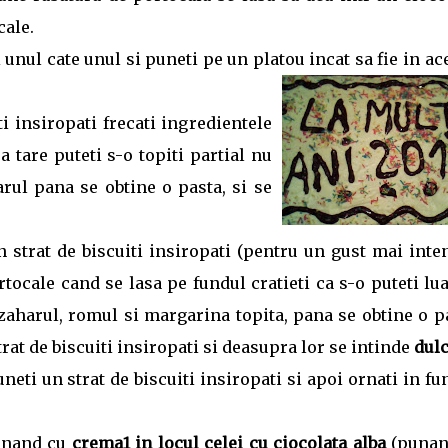
cale.
i unul cate unul si puneti pe un platou incat
sa fie in ac
i insiropati frecati ingredientele
 tare puteti s-o topiti partial nu
arul pana se obtine o pasta, si se
strat de biscuiti insiropati (pentru un gust mai inten
rtocale cand se lasa pe fundul cratieti ca s-o puteti lua
zaharul, romul si margarina topita, pana se obtine o p
trat de biscuiti insiropati si deasupra lor se intinde
dulc
neti un strat de biscuiti insiropati si apoi ornati in fu
ornand cu
crema1 in locul celei cu ciocolata alba
(punan