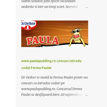
slabiti sanatos fara efecte secundare
nedorite si intr-un timp scurt. Secretul
Alcachofa de Laon il reprezinta anghinare, o
planta cunoscuta pentru beneficiile sale. Nu
trebuie sa folositi o dieta anume iar
Alcachofa se administreaza usor, cate o
sticluta pe zi. Cutia de Alcachofa contine 14
sticlute. Pret 189 lei.
www.paulapudding.ro concurs introdu
codul Ferma Paulei
Dr Oetker te invită la Ferma Paulei printr-un
concurs cu introdus coduri pe
www.paulapudding.ro. Concursul Ferma
Paulei se desfășoară între 20 septembrie -
30 noiembrie 2011. Intră în promoție și
achiziționează cel puțin un produs Paula