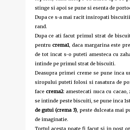
stinge si apoi se pune si esenta de porto
Dupa ce s-a mai racit insiropati biscuiti
rand.
Dupa ce ati facut primul strat de biscuit
pentru
crema1
, daca margarina este prea
de tot incat s-o puteti amesteca cu zah
intinde pe primul strat de biscuiti.
Deasupra primei creme se pune inca un 
siropului puteti folosi si rasatura de po
face
crema2
: amestecati nuca cu cacao, 
se intinde peste biscuiti, se pune inca 1s
de gutui (crema 3)
, peste dulceata mai pu
de imaginatie.
Tortul acesta poate fi facut si in post 