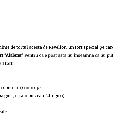
nte de tortul acesta de Revelion, un tort special pe care
rt "Alalena
". Pentru ca e post asta nu inseamna ca nu p
1 tort.
au obisnuiti) insiropati.
upa gust, eu am pus cam 2linguri)
ale.