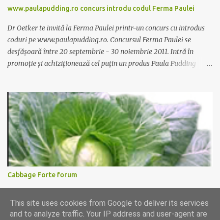
www.paulapudding.ro concurs introdu codul Ferma Paulei
Dr Oetker te invită la Ferma Paulei printr-un concurs cu introdus
coduri pe www.paulapudding.ro. Concursul Ferma Paulei se
desfășoară între 20 septembrie - 30 noiembrie 2011. Intră în
promoție și achiziționează cel puțin un produs Paula Pudding
participant la promoție. În interior vei găsi un cod unic. Trimite-l
prin sms la 1747 sau online pe www.paulapudding.ro secțiunea
concurs Ferma Paulei. Poți căștiga zilnic truse de grădinărit,
săptămânal tractorașul fermierului sau premiul cel mare o
excursie la o super-fermă din Anglia. Mai multe coduri, mai multe
șanse de câștig. Câștigători si regulament pe
www.paulapudding.ro.
Cabbage Forte forum
Ati incercat supa de varza pentru slabit Cabbage Forte? O prietena
This site uses cookies from Google to deliver its services
de-a mea disperata dupa leacuri de slabit functionabile a incercat
and to analyze traffic. Your IP address and user-agent are
si Cabbage Forte. A slabit foarte putin 1 kilogram in 4 saptamani (a