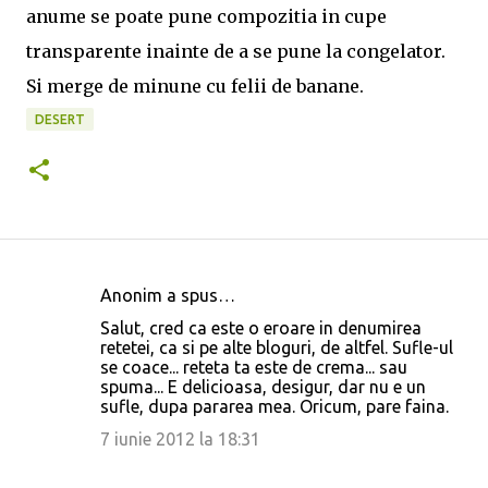
anume se poate pune compozitia in cupe
transparente inainte de a se pune la congelator.
Si merge de minune cu felii de banane.
DESERT
Anonim a spus…
C
Salut, cred ca este o eroare in denumirea
o
retetei, ca si pe alte bloguri, de altfel. Sufle-ul
se coace... reteta ta este de crema... sau
m
spuma... E delicioasa, desigur, dar nu e un
e
sufle, dupa pararea mea. Oricum, pare faina.
n
7 iunie 2012 la 18:31
t