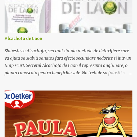
i
u
n
c
o
m
e
Alcachofa de Laon
n
t
Slabeste cu Alcachofa, cea mai simpla metoda de detoxifiere care
a
r
va ajuta sa slabiti sanatos fara efecte secundare nedorite si intr-un
i
timp scurt. Secretul Alcachofa de Laon il reprezinta anghinare, o
u
planta cunoscuta pentru beneficiile sale. Nu trebuie sa folositi o
dieta anume iar Alcachofa se administreaza usor, cate o sticluta pe
zi. Cutia de Alcachofa contine 14 sticlute. Pret 189 lei.