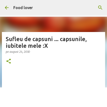
Treceți la conținutul principal
Food lover
Sufleu de capsuni ... capsunile,
iubitele mele :X
pe
august 24, 2010