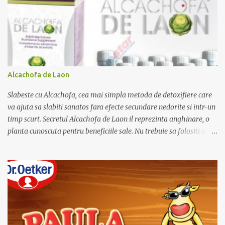
i
i
Alcachofa de Laon
Slabeste cu Alcachofa, cea mai simpla metoda de detoxifiere care
va ajuta sa slabiti sanatos fara efecte secundare nedorite si intr-un
timp scurt. Secretul Alcachofa de Laon il reprezinta anghinare, o
planta cunoscuta pentru beneficiile sale. Nu trebuie sa folositi o
dieta anume iar Alcachofa se administreaza usor, cate o sticluta pe
zi. Cutia de Alcachofa contine 14 sticlute. Pret 189 lei.