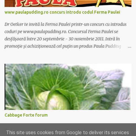
www.paulapudding.ro concurs introdu codul Ferma Paulei
Dr Oetker te invită la Ferma Paulei printr-un concurs cu introdus
coduri pe www.paulapudding.ro. Concursul Ferma Paulei se
desfășoară între 20 septembrie - 30 noiembrie 2011. Intră în
promoție și achiziționează cel puțin un produs Paula Pudding
participant la promoție. În interior vei găsi un cod unic. Trimite-l
prin sms la 1747 sau online pe www.paulapudding.ro secțiunea
concurs Ferma Paulei. Poți căștiga zilnic truse de grădinărit,
săptămânal tractorașul fermierului sau premiul cel mare o
excursie la o super-fermă din Anglia. Mai multe coduri, mai multe
șanse de câștig. Câștigători si regulament pe
www.paulapudding.ro.
Cabbage Forte forum
Ati incercat supa de varza pentru slabit Cabbage Forte? O prietena
This site uses cookies from Google to deliver its services
de-a mea disperata dupa leacuri de slabit functionabile a incercat