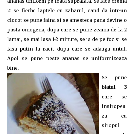
ananas uniform pe toata suprafata. Se face crema
2: se fierbe laptele cu zaharul, cand da intr-un
clocot se pune faina si se amesteca pana devine o
pasta omogena, dupa care se pune zeama de la 2
lamai, se mai lasa 1-2 minute, se ia de pe foc si se
lasa putin la racit dupa care se adauga untul.
Apoi se pune peste ananas se uniformizeaza
bine.
Se pune
blatul 3
care se
insiropea
za cu
siropul