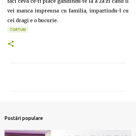
faci ceva ce-ti place gandindu-te la a 2a zi cand il
vei manca impreuna cu familia, impartindu-l cu
cei dragi e o bucurie.
TORTURI
C
o
m
e
n
t
Postări populare
a
r