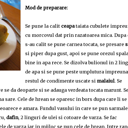
Mod de preparare:
Se pune la calit
ceapa
taiata cubulete impre
cu morcovul dat prin razatoarea mica. Dupa 
s-au calit se pune carnea tocata, se presare
s
si piper dupa gust, apoi se pune orezul spala
bine in apa rece. Se dizolva bulionul in 2 lin
de apa si se pune peste umplutura impreuna
restul de condimente uscate si
malaiul
. Se
 se da deoparte si se adauga verdeata tocata marunt. S
a sare. Cele de hrean se oparesc in bors dupa care li se
deoarece e amara. Fundul vasului in care se pun sarmale
ru,
dafin
, 2 linguri de ulei si cotoare de varza. Se fac
e de varza iar in mijloc se pun cele de hrean. Intre ran