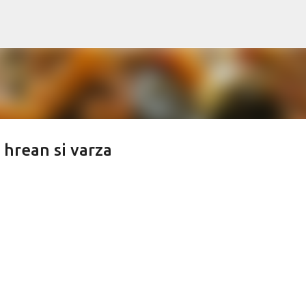
Treceți la conținutul principal
 hrean si varza