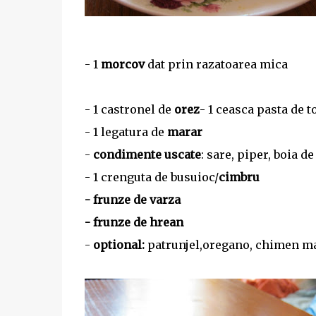
- 1
morcov
dat prin razatoarea mica
- 1 castronel de
orez
- 1 ceasca pasta de 
- 1 legatura de
marar
-
condimente uscate
: sare, piper, boia de
- 1 crenguta de busuioc/
cimbru
- frunze de varza
- frunze de hrean
-
optional:
patrunjel,oregano, chimen mac