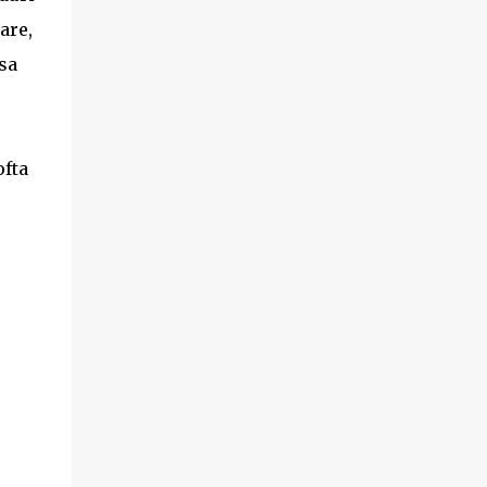
produs disponibil pe www.supa-varza.ro.
sare,
asa
ofta