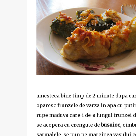
amesteca bine timp de 2 minute dupa care
oparesc frunzele de varza in apa cu putin
rupe maduva care-i de-a lungul frunzei 
se acopera cu crengute de
busuioc
, cimb
sarmalele, se pun pe marginea vasului cel