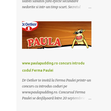
slabiti sanatos fara efecte secundare
nedorite si intr-un timp scurt. Secretul
Alcachofa de Laon il reprezinta anghinare, o
planta cunoscuta pentru beneficiile sale. Nu
trebuie sa folositi o dieta anume iar
Alcachofa se administreaza usor, cate o
sticluta pe zi. Cutia de Alcachofa contine 14
sticlute. Pret 189 lei.
www.paulapudding.ro concurs introdu
codul Ferma Paulei
Dr Oetker te invită la Ferma Paulei printr-un
concurs cu introdus coduri pe
www.paulapudding.ro. Concursul Ferma
Paulei se desfășoară între 20 septembrie -
30 noiembrie 2011. Intră în promoție și
achiziționează cel puțin un produs Paula