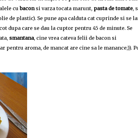
alele cu
bacon
si varza tocata marunt,
pasta de tomate
, 
olie de plastic). Se pune apa calduta cat cuprinde si se l
cot dupa care se dau la cuptor pentru 45 de minute. Se
ata,
smantana
, cine vrea cateva felii de bacon si
r pentru aroma, de mancat are cine sa le manance;)). P