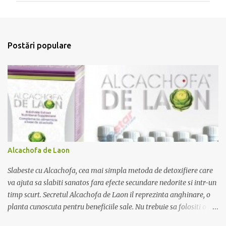
e
n
t
Postări populare
a
r
i
i
Alcachofa de Laon
Slabeste cu Alcachofa, cea mai simpla metoda de detoxifiere care
va ajuta sa slabiti sanatos fara efecte secundare nedorite si intr-un
timp scurt. Secretul Alcachofa de Laon il reprezinta anghinare, o
planta cunoscuta pentru beneficiile sale. Nu trebuie sa folositi o
dieta anume iar Alcachofa se administreaza usor, cate o sticluta pe