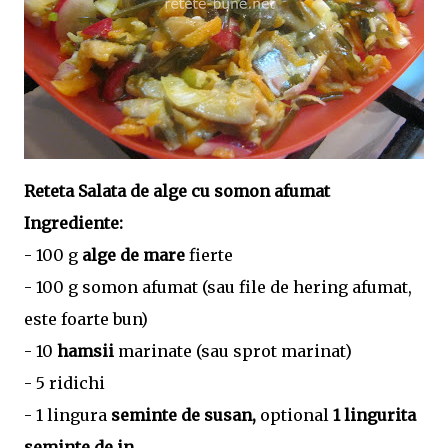
Reteta Salata de alge cu somon afumat
Ingrediente:
- 100 g
alge de mare
fierte
- 100 g somon afumat (sau file de hering afumat,
este foarte bun)
- 10
hamsii
marinate (sau sprot marinat)
- 5 ridichi
- 1 lingura
seminte de susan,
optional
1 lingurita
seminte de in