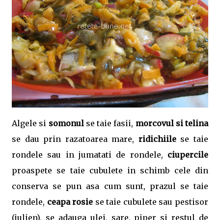
Algele si
somonul
se taie fasii,
morcovul si telina
se dau prin razatoarea mare,
ridichiile
se taie
rondele sau in jumatati de rondele,
ciupercile
proaspete se taie cubulete in schimb cele din
conserva se pun asa cum sunt, prazul se taie
rondele,
ceapa rosie
se taie cubulete sau pestisor
(julien), se adauga ulei, sare, piper si restul de