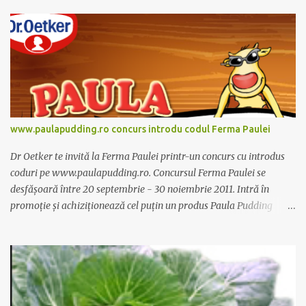
zi. Cutia de Alcachofa contine 14 sticlute. Pret 189 lei.
www.paulapudding.ro concurs introdu codul Ferma Paulei
Dr Oetker te invită la Ferma Paulei printr-un concurs cu introdus
coduri pe www.paulapudding.ro. Concursul Ferma Paulei se
desfășoară între 20 septembrie - 30 noiembrie 2011. Intră în
promoție și achiziționează cel puțin un produs Paula Pudding
participant la promoție. În interior vei găsi un cod unic. Trimite-l
prin sms la 1747 sau online pe www.paulapudding.ro secțiunea
concurs Ferma Paulei. Poți căștiga zilnic truse de grădinărit,
săptămânal tractorașul fermierului sau premiul cel mare o
excursie la o super-fermă din Anglia. Mai multe coduri, mai multe
șanse de câștig. Câștigători si regulament pe