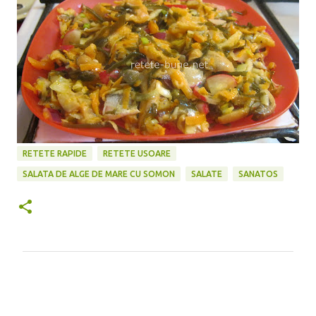
RETETE RAPIDE
RETETE USOARE
SALATA DE ALGE DE MARE CU SOMON
SALATE
SANATOS
C
o
m