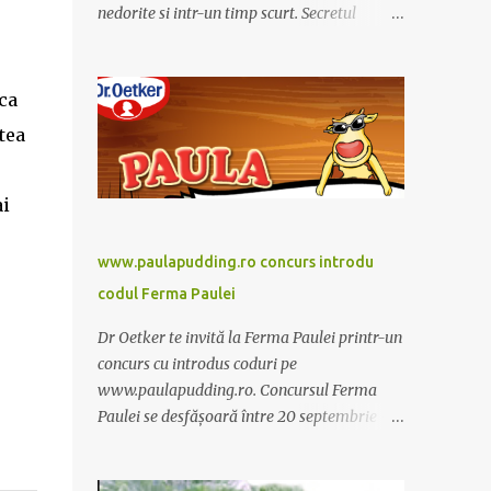
nedorite si intr-un timp scurt. Secretul
Alcachofa de Laon il reprezinta anghinare, o
planta cunoscuta pentru beneficiile sale. Nu
trebuie sa folositi o dieta anume iar
ca
Alcachofa se administreaza usor, cate o
tea
sticluta pe zi. Cutia de Alcachofa contine 14
sticlute. Pret 189 lei.
ai
www.paulapudding.ro concurs introdu
codul Ferma Paulei
Dr Oetker te invită la Ferma Paulei printr-un
concurs cu introdus coduri pe
www.paulapudding.ro. Concursul Ferma
Paulei se desfășoară între 20 septembrie -
30 noiembrie 2011. Intră în promoție și
achiziționează cel puțin un produs Paula