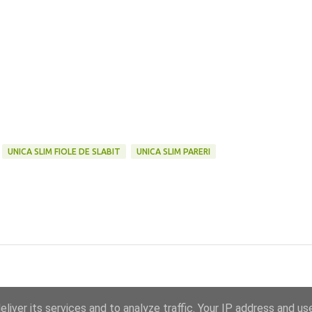
UNICA SLIM FIOLE DE SLABIT
UNICA SLIM PARERI
liver its services and to analyze traffic. Your IP address and us