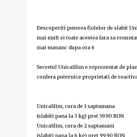
Descoperiti puterea fiolelor de slabit Unic
mai mult si toate acestea fara sa renuntat
mai mananc dupa ora 6
Secretul UnicaSlim e reprezentat de plant
confera puternice proprietati de reactiv
UnicaSlim, cura de 1 saptamana
(slabiti pana la 3 kg) pret 59.90 RON
UnicaSlim, cura de 2 saptamani
(slabiti pana la 6 kg) pret 99.90 RON