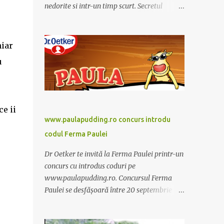
nedorite si intr-un timp scurt. Secretul
Alcachofa de Laon il reprezinta anghinare, o
planta cunoscuta pentru beneficiile sale. Nu
trebuie sa folositi o dieta anume iar
hiar
Alcachofa se administreaza usor, cate o
u
sticluta pe zi. Cutia de Alcachofa contine 14
sticlute. Pret 189 lei.
e ii
www.paulapudding.ro concurs introdu
codul Ferma Paulei
Dr Oetker te invită la Ferma Paulei printr-un
concurs cu introdus coduri pe
www.paulapudding.ro. Concursul Ferma
Paulei se desfășoară între 20 septembrie -
30 noiembrie 2011. Intră în promoție și
achiziționează cel puțin un produs Paula