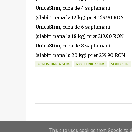
UnicaSlim, cura de 4 saptamani
(slabiti pana la 12 kg) pret 169.90 RON
UnicaSlim, cura de 6 saptamani
(slabiti pana la 18 kg) pret 219.90 RON
UnicaSlim, cura de 8 saptamani
(slabiti pana la 20 kg) pret 259.90 RON
FORUM UNICA SLIM
PRET UNICASLIM
SLABESTE
C
o
m
This site uses cookies from Google to de