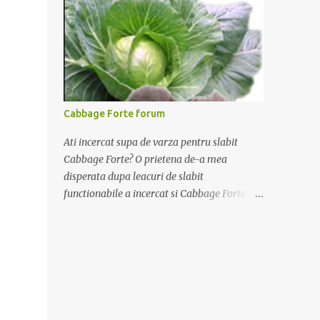
Pudding participant la promoție. În interior
vei găsi un cod unic. Trimite-l prin sms la
1747 sau online pe www.paulapudding.ro
secțiunea concurs Ferma Paulei. Poți căștiga
zilnic truse de grădinărit, săptămânal
tractorașul fermierului sau premiul cel mare
o excursie la o super-fermă din Anglia. Mai
Cabbage Forte forum
multe coduri, mai multe șanse de câștig.
Câștigători si regulament pe
Ati incercat supa de varza pentru slabit
www.paulapudding.ro.
Cabbage Forte? O prietena de-a mea
disperata dupa leacuri de slabit
functionabile a incercat si Cabbage Forte. A
slabit foarte putin 1 kilogram in 4 saptamani
(a facut comanda la cura Cabbage Forte de 4
saptamani pana la 15 kilograme la pretul de
139 lei). As vrea sa tranform aceasta pagina
in Cabbage Forte forum in speranta ca vom
ajuta cat mai multe nedumerite de acest
produs disponibil pe www.supa-varza.ro.