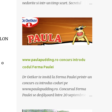
nedorite si intr-un timp scurt. Secretul
Alcachofa de Laon il reprezinta anghinare, o
planta cunoscuta pentru beneficiile sale. Nu
trebuie sa folositi o dieta anume iar
Alcachofa se administreaza usor, cate o
sticluta pe zi. Cutia de Alcachofa contine 14
OLON
sticlute. Pret 189 lei.
www.paulapudding.ro concurs introdu
 o
codul Ferma Paulei
Dr Oetker te invită la Ferma Paulei printr-un
concurs cu introdus coduri pe
www.paulapudding.ro. Concursul Ferma
Paulei se desfășoară între 20 septembrie -
30 noiembrie 2011. Intră în promoție și
achiziționează cel puțin un produs Paula