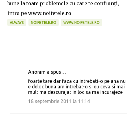
bune la toate problemele cu care te confrunţi,
intra pe www.noifetele.ro
ALWAYS
NOIFETELE.RO
WWW.NOIFETELE.RO
Anonim a spus…
C
foarte tare dar faza cu intrebati-o pe ana nu
o
e deloc buna am intrebat-o si eu ceva si mai
mult ma descurajat in loc sa ma incurajeze
m
e
18 septembrie 2011 la 11:14
n
t
a
r