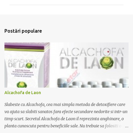
i
T
i
r
i
m
Postări populare
i
t
e
ț
i
u
n
c
o
m
e
Alcachofa de Laon
n
t
Slabeste cu Alcachofa, cea mai simpla metoda de detoxifiere care
a
r
va ajuta sa slabiti sanatos fara efecte secundare nedorite si intr-un
i
timp scurt. Secretul Alcachofa de Laon il reprezinta anghinare, o
u
planta cunoscuta pentru beneficiile sale. Nu trebuie sa folositi o