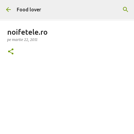
Treceți la conținutul principal
Food lover
noifetele.ro
pe
martie 22, 2011