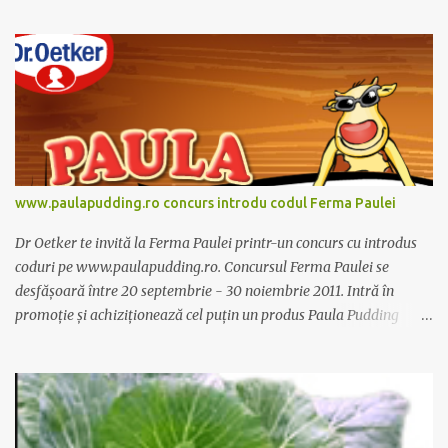
dieta anume iar Alcachofa se administreaza usor, cate o sticluta pe
zi. Cutia de Alcachofa contine 14 sticlute. Pret 189 lei.
www.paulapudding.ro concurs introdu codul Ferma Paulei
Dr Oetker te invită la Ferma Paulei printr-un concurs cu introdus
coduri pe www.paulapudding.ro. Concursul Ferma Paulei se
desfășoară între 20 septembrie - 30 noiembrie 2011. Intră în
promoție și achiziționează cel puțin un produs Paula Pudding
participant la promoție. În interior vei găsi un cod unic. Trimite-l
prin sms la 1747 sau online pe www.paulapudding.ro secțiunea
concurs Ferma Paulei. Poți căștiga zilnic truse de grădinărit,
săptămânal tractorașul fermierului sau premiul cel mare o
excursie la o super-fermă din Anglia. Mai multe coduri, mai multe