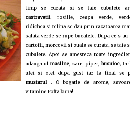
timp se curata si se taie cubulete ard
castravetii
, rosiile, ceapa verde, verde
ridichea si telina se dau prin razatoarea ma
salata verde se rupe bucatele. Dupa ce s-au 
cartofii, morcovii si ouale se curata, se taie s
cubulete. Apoi se amesteca toate ingredien
adaugand
masline
, sare, piper,
busuioc,
tar
ulei si otet dupa gust iar la final se 
mustarul
. O bogatie de arome, savoar
vitamine.Pofta buna!