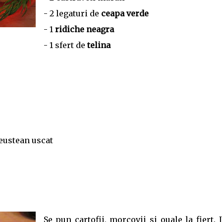
- 2 legaturi de
ceapa verde
- 1
ridiche neagra
- 1 sfert de
telina
leustean uscat
Se pun cartofii, morcovii si ouale la fiert. 