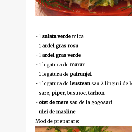
- 1
salata verde
mica
- 1
ardel gras rosu
- 1
ardel gras verde
- 1 legatura de
marar
- 1 legatura de
patrunjel
- 1 legatura de
leustean
sau 2 linguri de 
- sare,
piper
, busuioc,
tarhon
-
otet de mere
sau de la gogosari
-
ulei de masline
.
Mod de preparare: