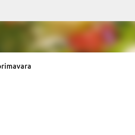
Treceți la conținutul principal
primavara