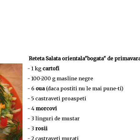
Reteta Salata orientala"bogata" de primavar
- 1 kg
cartofi
- 100-200 g masline negre
- 6
oua
(daca postiti nu le mai pune-ti)
- 5 castraveti proaspeti
- 4
morcovi
- 3 linguri de mustar
- 3
rosii
- 2 castraveti murati