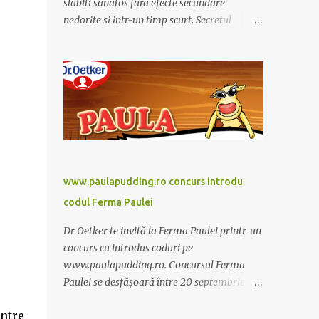
slabiti sanatos fara efecte secundare
nedorite si intr-un timp scurt. Secretul
Alcachofa de Laon il reprezinta anghinare, o
planta cunoscuta pentru beneficiile sale. Nu
trebuie sa folositi o dieta anume iar
Alcachofa se administreaza usor, cate o
sticluta pe zi. Cutia de Alcachofa contine 14
sticlute. Pret 189 lei.
www.paulapudding.ro concurs introdu
codul Ferma Paulei
Dr Oetker te invită la Ferma Paulei printr-un
concurs cu introdus coduri pe
www.paulapudding.ro. Concursul Ferma
Paulei se desfășoară între 20 septembrie -
30 noiembrie 2011. Intră în promoție și
Intre
achiziționează cel puțin un produs Paula