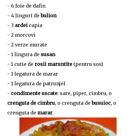
- 6 foie de dafin
- 4 linguri de
bulion
- 3
ardei
capia
- 2 morcovi
- 2 verze murate
- 1 lingura de
susan
- 1 cutie de
rosii maruntite
(pentru sos)
- 1 legatura de marar
- 1 legatura de patrunjel
-
condimente uscate
: sare, piper, cimbru, o
crenguta de cimbru
, o crenguta de
busuioc
, o
crenguta de
marar
.