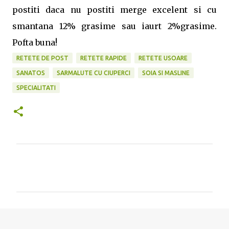
postiti daca nu postiti merge excelent si cu
smantana 12% grasime sau iaurt 2%grasime.
Pofta buna!
RETETE DE POST
RETETE RAPIDE
RETETE USOARE
SANATOS
SARMALUTE CU CIUPERCI
SOIA SI MASLINE
SPECIALITATI
C
o
m
e
n