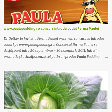
www.paulapudding.ro concurs introdu codul Ferma Paulei
Dr Oetker te invită la Ferma Paulei printr-un concurs cu introdus
coduri pe www.paulapudding.ro. Concursul Ferma Paulei se
desfășoară între 20 septembrie - 30 noiembrie 2011. Intră în
promoție și achiziționează cel puțin un produs Paula Pudding
participant la promoție. În interior vei găsi un cod unic. Trimite-l
prin sms la 1747 sau online pe www.paulapudding.ro secțiunea
concurs Ferma Paulei. Poți căștiga zilnic truse de grădinărit,
săptămânal tractorașul fermierului sau premiul cel mare o
excursie la o super-fermă din Anglia. Mai multe coduri, mai multe
șanse de câștig. Câștigători si regulament pe
www.paulapudding.ro.