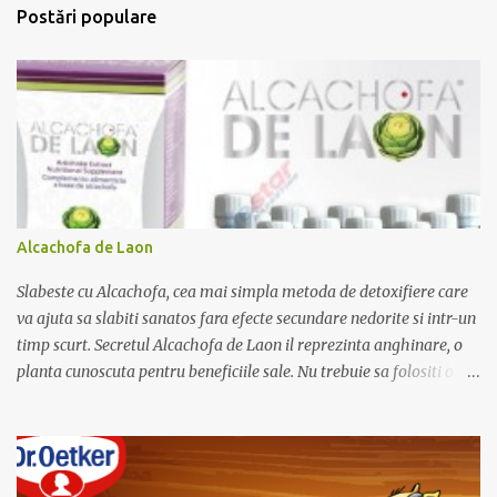
t
Postări populare
a
r
i
i
Alcachofa de Laon
Slabeste cu Alcachofa, cea mai simpla metoda de detoxifiere care
va ajuta sa slabiti sanatos fara efecte secundare nedorite si intr-un
timp scurt. Secretul Alcachofa de Laon il reprezinta anghinare, o
planta cunoscuta pentru beneficiile sale. Nu trebuie sa folositi o
dieta anume iar Alcachofa se administreaza usor, cate o sticluta pe
zi. Cutia de Alcachofa contine 14 sticlute. Pret 189 lei.