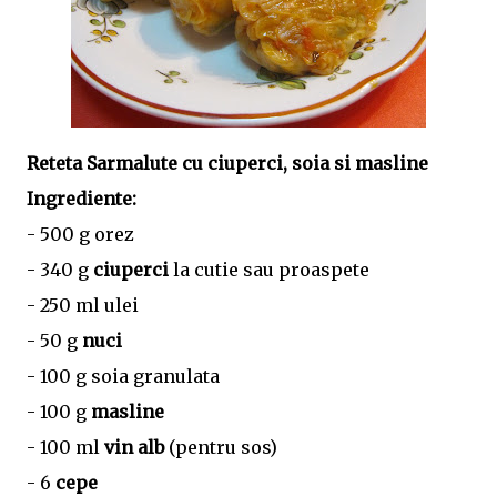
Reteta Sarmalute cu ciuperci, soia si masline
Ingrediente:
- 500 g orez
- 340 g
ciuperci
la cutie sau proaspete
- 250 ml ulei
- 50 g
nuci
- 100 g soia granulata
- 100 g
masline
- 100 ml
vin alb
(pentru sos)
- 6
cepe