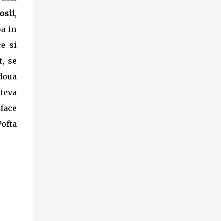
produs disponibil pe www.supa-varza.ro.
osii
,
pa in
ce si
, se
 doua
teva
 face
Pofta