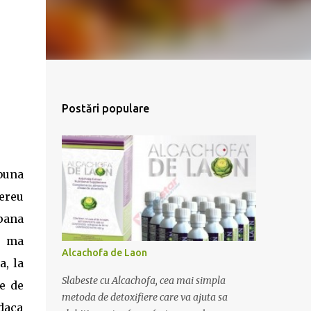
Postări populare
buna
ereu
pana
e ma
Alcachofa de Laon
, la
Slabeste cu Alcachofa, cea mai simpla
te de
metoda de detoxifiere care va ajuta sa
 daca