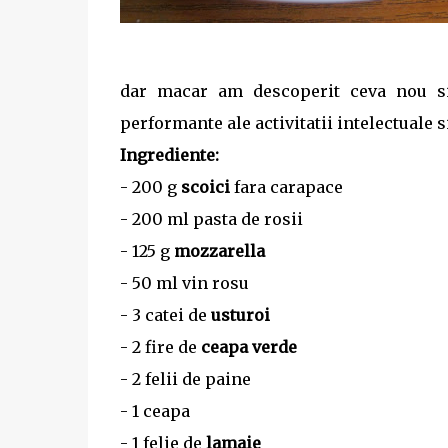
dar macar am descoperit ceva nou si 
performante ale activitatii intelectuale si
Ingrediente:
- 200 g
scoici
fara carapace
- 200 ml pasta de rosii
- 125 g
mozzarella
- 50 ml vin rosu
- 3 catei de
usturoi
- 2 fire de
ceapa verde
- 2 felii de paine
- 1 ceapa
- 1 felie de
lamaie