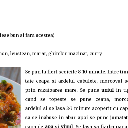
iese bun si fara acestea)
hon, leustean, marar, ghimbir macinat, curry.
Se pun la fiert scoicile 8-10 minute. Intre ti
taie ceapa si ardelul cubulete, morcovul s
prin razatoarea mare. Se pune
untul
in ti
cand se topeste se pune ceapa, morco
ardelul si se lasa 2-3 minute acoperit cu ca
sa se inabuse in abur apoi se pune jumatat
cana de
apa
si
vinul
. Se lasa sa fiarba pan