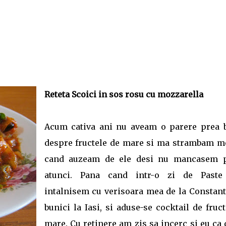
Reteta Scoici in sos rosu cu mozzarella
Acum cativa ani nu aveam o parere prea 
despre fructele de mare si ma strambam m
cand auzeam de ele desi nu mancasem 
atunci. Pana cand intr-o zi de Past
intalnisem cu verisoara mea de la Constanta
bunici la Iasi, si aduse-se cocktail de fruc
mare. Cu retinere am zis sa incerc si eu ca