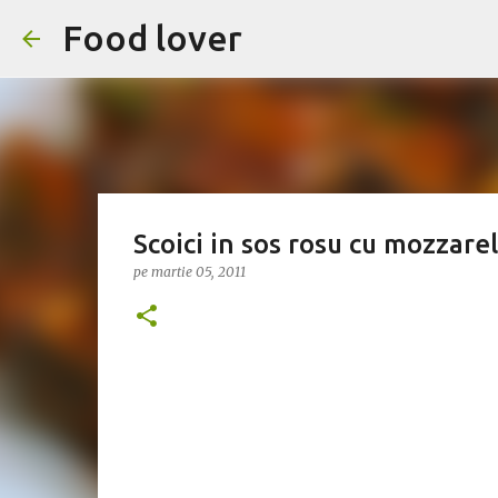
Food lover
Scoici in sos rosu cu mozzarel
pe
martie 05, 2011