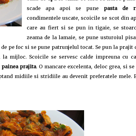
scade apa apoi se pune
pasta de r
condimentele uscate, scoicile se scot din a
care au fiert si se pun in tigaie, se stoar
zeama de la lamaie, se pune usturoiul pisat
de pe foc si se pune patrunjelul tocat. Se pun la prajit
a la mijloc. Scoicile se servesc calde impreuna cu ca
u
painea prajita
. O mancare excelenta, deloc grea, si se
and midiile si stridiile au devenit preferatele mele. 