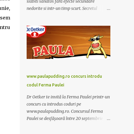
slabiti sanatos fara efecte secundare
nie,
nedorite si intr-un timp scurt. Secretul
Alcachofa de Laon il reprezinta anghinare, o
asem
planta cunoscuta pentru beneficiile sale. Nu
ntru
trebuie sa folositi o dieta anume iar
Alcachofa se administreaza usor, cate o
sticluta pe zi. Cutia de Alcachofa contine 14
sticlute. Pret 189 lei.
www.paulapudding.ro concurs introdu
codul Ferma Paulei
Dr Oetker te invită la Ferma Paulei printr-un
concurs cu introdus coduri pe
www.paulapudding.ro. Concursul Ferma
Paulei se desfășoară între 20 septembrie -
30 noiembrie 2011. Intră în promoție și
achiziționează cel puțin un produs Paula