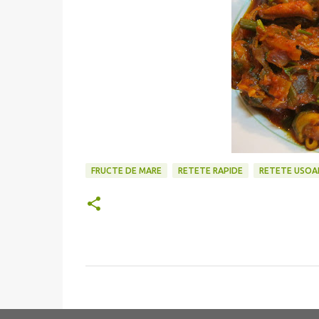
FRUCTE DE MARE
RETETE RAPIDE
RETETE USOA
C
o