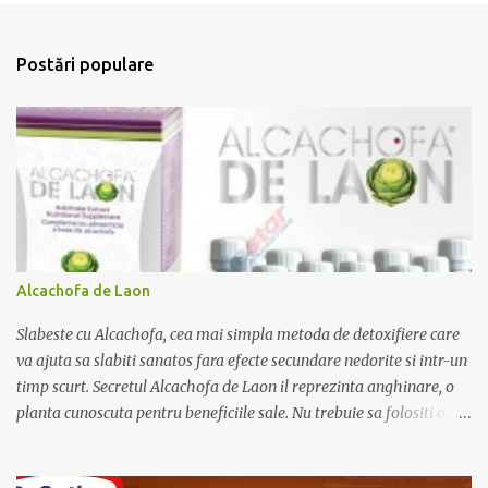
T
r
i
m
Postări populare
i
t
e
ț
i
u
n
c
o
m
e
Alcachofa de Laon
n
t
Slabeste cu Alcachofa, cea mai simpla metoda de detoxifiere care
a
r
va ajuta sa slabiti sanatos fara efecte secundare nedorite si intr-un
i
timp scurt. Secretul Alcachofa de Laon il reprezinta anghinare, o
u
planta cunoscuta pentru beneficiile sale. Nu trebuie sa folositi o
dieta anume iar Alcachofa se administreaza usor, cate o sticluta pe
zi. Cutia de Alcachofa contine 14 sticlute. Pret 189 lei.