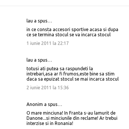
lau a spus…
C
in ce consta accesori sportive acasa si dupa
o
ce se termina stocul se va incarca stocul
m
1 iunie 2011 la 22:17
e
n
lau a spus…
t
totusi ati putea sa raspundeti la
a
intrebari,asa ar fi frumos,este bine sa stim
daca sa epuizat stocul se mai incarca stocul
r
2 iunie 2011 la 15:36
i
i
Anonim a spus…
O mare minciuna! In Franta s-au lamurit de
Danone....si minciunile din reclame! Ar trebui
interzise si in Ronania!