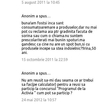
5 august 2011 la 10:45
Anonim a spus…
buna!am fostsi inca sant
consumatoaremare a produselor,dar nu mai
pot cu reclama aia ptr gradinita facuta de
sorina sau cum o chiama.nu suntem
prescolari!erati mai buniin spoturi.ma
gandesc ca cine nu are un spot bun,si cu
produsele incepe sa stea indoielnic?!Irina,50
ani.
15 octombrie 2011 la 22:59
Anonim a spus…
Nu am reusit sa-mi dau seama ce ar trebui
sa fac(pe calculator) pentru a reusi sa
particip la concursul "Programul de la
Activia " cum pot sa particip ?
24 mai 2012 la 10:57