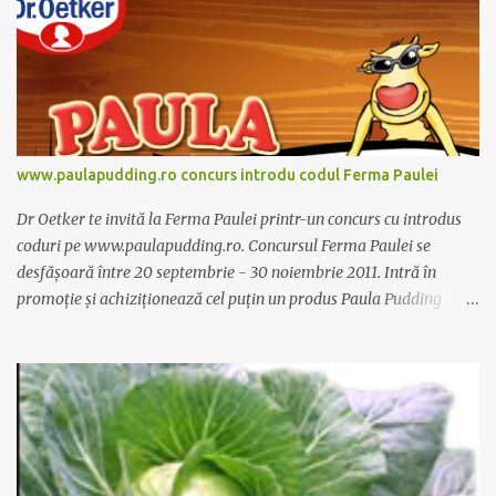
www.paulapudding.ro concurs introdu codul Ferma Paulei
Dr Oetker te invită la Ferma Paulei printr-un concurs cu introdus
coduri pe www.paulapudding.ro. Concursul Ferma Paulei se
desfășoară între 20 septembrie - 30 noiembrie 2011. Intră în
promoție și achiziționează cel puțin un produs Paula Pudding
participant la promoție. În interior vei găsi un cod unic. Trimite-l
prin sms la 1747 sau online pe www.paulapudding.ro secțiunea
concurs Ferma Paulei. Poți căștiga zilnic truse de grădinărit,
săptămânal tractorașul fermierului sau premiul cel mare o
excursie la o super-fermă din Anglia. Mai multe coduri, mai multe
șanse de câștig. Câștigători si regulament pe
www.paulapudding.ro.