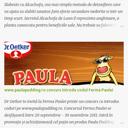
Slabeste cu Alcachofa, cea mai simpla metoda de detoxifiere care
va ajuta sa slabiti sanatos fara efecte secundare nedorite si intr-un
timp scurt. Secretul Alcachofa de Laon il reprezinta anghinare, o
planta cunoscuta pentru beneficiile sale. Nu trebuie sa folositi o
dieta anume iar Alcachofa se administreaza usor, cate o sticluta pe
zi. Cutia de Alcachofa contine 14 sticlute. Pret 189 lei.
www.paulapudding.ro concurs introdu codul Ferma Paulei
Dr Oetker te invită la Ferma Paulei printr-un concurs cu introdus
coduri pe www.paulapudding.ro. Concursul Ferma Paulei se
desfășoară între 20 septembrie - 30 noiembrie 2011. Intră în
promoție și achiziționează cel puțin un produs Paula Pudding