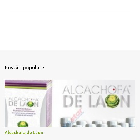
C
o
m
e
n
t
Postări populare
a
r
i
i
Alcachofa de Laon