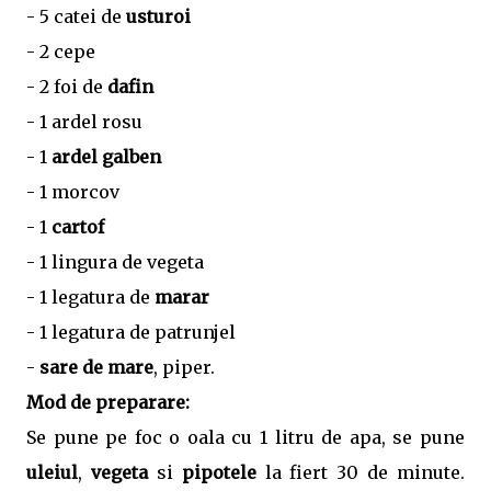
- 5 catei de
usturoi
- 2 cepe
- 2 foi de
dafin
- 1 ardel rosu
- 1
ardel galben
- 1 morcov
- 1
cartof
- 1 lingura de vegeta
- 1 legatura de
marar
- 1 legatura de patrunjel
-
sare de mare
, piper.
Mod de preparare:
Se pune pe foc o oala cu 1 litru de apa, se pune
uleiul
,
vegeta
si
pipotele
la fiert 30 de minute.