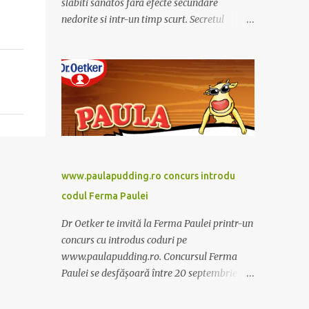
slabiti sanatos fara efecte secundare
nedorite si intr-un timp scurt. Secretul
Alcachofa de Laon il reprezinta anghinare, o
planta cunoscuta pentru beneficiile sale. Nu
trebuie sa folositi o dieta anume iar
Alcachofa se administreaza usor, cate o
sticluta pe zi. Cutia de Alcachofa contine 14
sticlute. Pret 189 lei.
www.paulapudding.ro concurs introdu
codul Ferma Paulei
Dr Oetker te invită la Ferma Paulei printr-un
concurs cu introdus coduri pe
www.paulapudding.ro. Concursul Ferma
Paulei se desfășoară între 20 septembrie -
30 noiembrie 2011. Intră în promoție și
achiziționează cel puțin un produs Paula