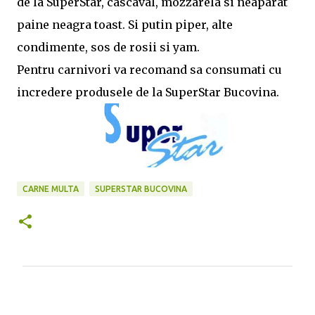
de la SuperStar, cascaval, mozzarela si neaparat
paine neagra toast. Si putin piper, alte
condimente, sos de rosii si yam.
Pentru carnivori va recomand sa consumati cu
incredere produsele de la SuperStar Bucovina.
CARNE MULTA
SUPERSTAR BUCOVINA
C
o