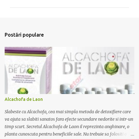
m
e
n
t
Postări populare
a
r
i
i
Alcachofa de Laon
Slabeste cu Alcachofa, cea mai simpla metoda de detoxifiere care
va ajuta sa slabiti sanatos fara efecte secundare nedorite si intr-un
timp scurt. Secretul Alcachofa de Laon il reprezinta anghinare, o
planta cunoscuta pentru beneficiile sale. Nu trebuie sa folositi o