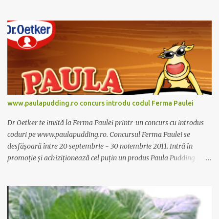
dieta anume iar Alcachofa se administreaza usor, cate o sticluta pe
zi. Cutia de Alcachofa contine 14 sticlute. Pret 189 lei.
www.paulapudding.ro concurs introdu codul Ferma Paulei
Dr Oetker te invită la Ferma Paulei printr-un concurs cu introdus
coduri pe www.paulapudding.ro. Concursul Ferma Paulei se
desfășoară între 20 septembrie - 30 noiembrie 2011. Intră în
promoție și achiziționează cel puțin un produs Paula Pudding
participant la promoție. În interior vei găsi un cod unic. Trimite-l
prin sms la 1747 sau online pe www.paulapudding.ro secțiunea
concurs Ferma Paulei. Poți căștiga zilnic truse de grădinărit,
săptămânal tractorașul fermierului sau premiul cel mare o
excursie la o super-fermă din Anglia. Mai multe coduri, mai multe