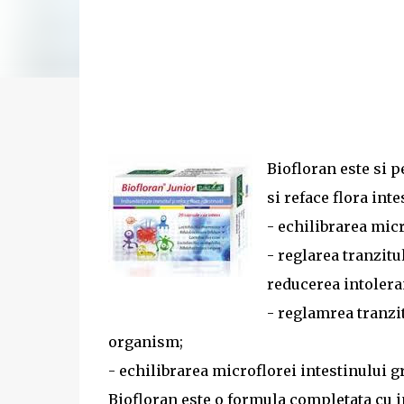
Biofloran este si p
si reface flora inte
- echilibrarea micr
- reglarea tranzitu
reducerea intoleran
- reglamrea tranzi
organism;
- echilibrarea microflorei intestinului 
Biofloran este o formula completata cu in