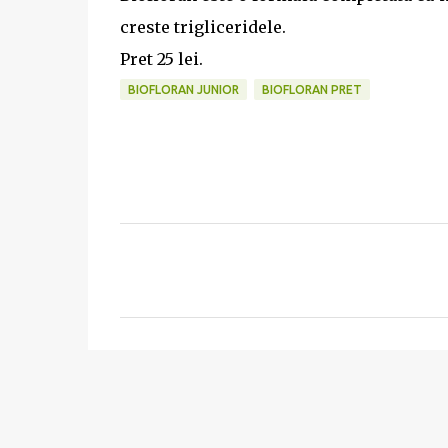
creste trigliceridele.
Pret 25 lei.
BIOFLORAN JUNIOR
BIOFLORAN PRET
C
o
m
e
n
t
a