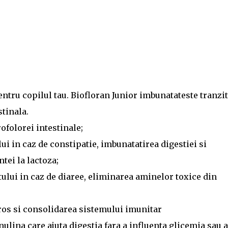
entru copilul tau. Biofloran Junior imbunatateste tranzit
stinala.
ofolorei intestinale;
lui in caz de constipatie, imbunatatirea digestiei si
tei la lactoza;
tului in caz de diaree, eliminarea aminelor toxice din
gros si consolidarea sistemului imunitar
ulina care ajuta digestia fara a influenta glicemia sau a