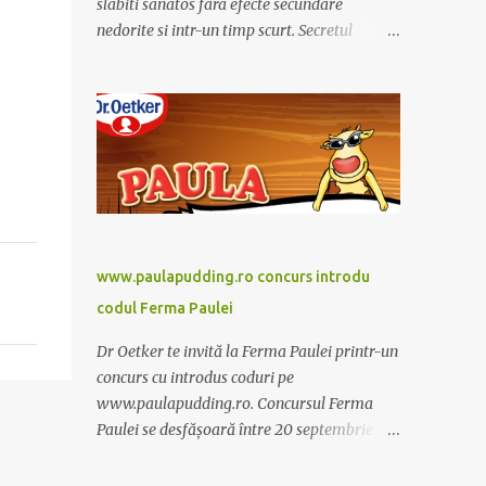
slabiti sanatos fara efecte secundare
nedorite si intr-un timp scurt. Secretul
Alcachofa de Laon il reprezinta anghinare, o
planta cunoscuta pentru beneficiile sale. Nu
trebuie sa folositi o dieta anume iar
Alcachofa se administreaza usor, cate o
sticluta pe zi. Cutia de Alcachofa contine 14
sticlute. Pret 189 lei.
www.paulapudding.ro concurs introdu
codul Ferma Paulei
Dr Oetker te invită la Ferma Paulei printr-un
concurs cu introdus coduri pe
www.paulapudding.ro. Concursul Ferma
Paulei se desfășoară între 20 septembrie -
30 noiembrie 2011. Intră în promoție și
achiziționează cel puțin un produs Paula