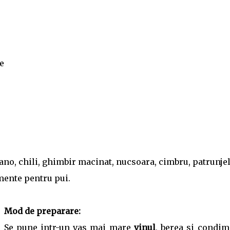
e
gano, chili, ghimbir macinat, nucsoara, cimbru, patrunjel
imente pentru pui.
Mod de preparare:
Se pune intr-un vas mai mare
vinul
, berea si condim