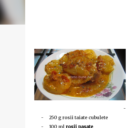
-
-
-
-
250 g rosii taiate cubulete
-
100 ml
rosii pasate