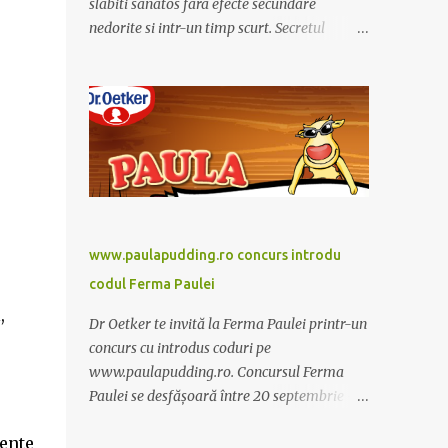
slabiti sanatos fara efecte secundare
nedorite si intr-un timp scurt. Secretul
Alcachofa de Laon il reprezinta anghinare, o
planta cunoscuta pentru beneficiile sale. Nu
trebuie sa folositi o dieta anume iar
Alcachofa se administreaza usor, cate o
sticluta pe zi. Cutia de Alcachofa contine 14
sticlute. Pret 189 lei.
www.paulapudding.ro concurs introdu
codul Ferma Paulei
,
Dr Oetker te invită la Ferma Paulei printr-un
concurs cu introdus coduri pe
www.paulapudding.ro. Concursul Ferma
Paulei se desfășoară între 20 septembrie -
30 noiembrie 2011. Intră în promoție și
ente
achiziționează cel puțin un produs Paula