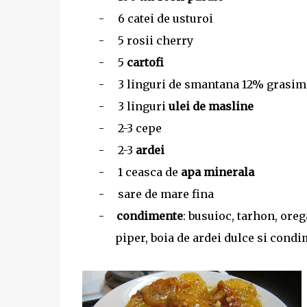
-
6 catei de usturoi
-
5 rosii cherry
-
5
cartofi
-
3 linguri de smantana 12% grasim
-
3 linguri
ulei de masline
-
2-3 cepe
-
2-3
ardei
-
1 ceasca de
apa minerala
-
sare de mare fina
-
condimente
: busuioc, tarhon, ore
piper, boia de ardei dulce si cond