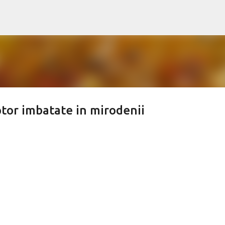
Treceți la conținutul principal
ptor imbatate in mirodenii