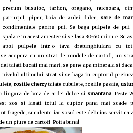
precum busuioc, tarhon, oregano, nucsoara, cim
patrunjel, piper, boia de ardei dulce,
sare de mar
condimentele pentru pui. Se baga pulpele de pui 
spalate in acest amestec si se lasa 30-60 minute. Se a
apoi pulpele intr-o tava dretunghiulara cu to
se acopera cu un strat de rondele de cartofi, un stra
rdei taiati bucati mai mari, se pune apa minerala si dac
nivelul ultimului strat si se baga in cuptorul preinca
ulete,
rosiile cherry
taiate cubulete, rosiile pasate,
ustur
 o lingura de boia de ardei dulce si
smantana
. Peste 
est sos si lasati totul la cuptor pana mai scade p
t fragede, suculente iar sosul este delicios servit ca 
de un piure de cartofi. Pofta buna!