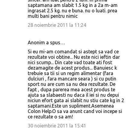
saptamana am slabit 1.5 kg in a 2a m-am
ingrasat 2.5 kg. nu e buna. nu o luati. prea
multi bani pentru nimic
28 noiembrie 2011 la 11:24
Anonim a spus…
Si eu mi-am comandat si astept sa vad ce
rezultate voi obtine... Nu este nici ieftin dar
nici scump... Din cate vad toate ati fost
dezamagite de acest produs... Banuiesc k
trebuie sa tii si un regim alimentar (fara
dulciuri , fara mancare seara ) si cu putin
sport nu are cum sa nu dea rezultate. De
fapt , dupa parerea mea acest produs te
ajuta sa slabaesti nu daca il iei si nu depui
niciun efort gata ai slabit nu stiu cate kg in 2
saptamani.Este un supliment.Asemenea
Colon Help.O sa va anunt cand voi incepe si
ce rezultate o sa am!
30 noiembrie 2011 la 15:41