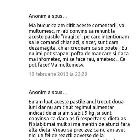
Anonim a spus…
Ma bucur ca am citit aceste comentarii, va
multumesc, m-ati convins sa renunt la
aceste pastile "magice", pe care intentionam
sa le comand chiar azi, sincer, sunt cam
dezamagita, chiar credeam ca se poate... Eu
nu imi pot stapani pofta de mancare si daca
ma infometez, mi se face rau, ametesc... Ce
pot face? Va multumesv.
19 februarie 2013 la 23:29
Anonim a spus…
Eu am luat aceste pastile anul trecut doua
luni dar nu am tinut regimul alimentar
indicat de ei si am slabit 9 kg ,si sunt
convinsa ca daca as fi respectar si dieta as
fi slabit mai mult si ma mentin de atunci fara
alta dieta. Vreau sa precizez ca nu am avut
nici un fel de reactii adverse de la