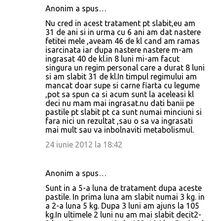
Anonim a spus…
Nu cred in acest tratament pt slabit,eu am
31 de ani si in urma cu 6 ani am dat nastere
fetitei mele ,aveam 46 de kl cand am ramas
isarcinata iar dupa nastere nastere m-am
ingrasat 40 de kl.in 8 luni mi-am facut
singura un regim personal care a durat 8 luni
si am slabit 31 de kl.In timpul regimului am
mancat doar supe si carne fiarta cu legume
,pot sa spun ca si acum sunt la aceleasi kl
deci nu mam mai ingrasat.nu dati banii pe
pastile pt slabit pt ca sunt numai minciuni si
fara nici un rezultat ,sau o sa va ingrasati
mai mult sau va inbolnaviti metabolismul.
24 iunie 2012 la 18:42
Anonim a spus…
Sunt in a 5-a luna de tratament dupa aceste
pastile. In prima luna am slabit numai 3 kg. in
a 2-a luna 5 kg. Dupa 3 luni am ajuns la 105
kg.In ultimele 2 luni nu am mai slabit decit2-