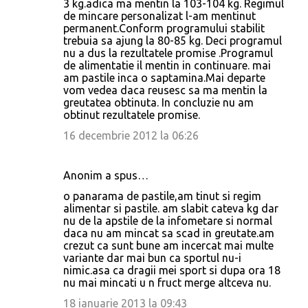
3 kg.adica ma mentin la 103-104 kg. Regimul
de mincare personalizat l-am mentinut
permanent.Conform programului stabilit
trebuia sa ajung la 80-85 kg. Deci programul
nu a dus la rezultatele promise .Programul
de alimentatie il mentin in continuare. mai
am pastile inca o saptamina.Mai departe
vom vedea daca reusesc sa ma mentin la
greutatea obtinuta. In concluzie nu am
obtinut rezultatele promise.
16 decembrie 2012 la 06:26
Anonim a spus…
o panarama de pastile,am tinut si regim
alimentar si pastile. am slabit cateva kg dar
nu de la apstile de la infometare si normal
daca nu am mincat sa scad in greutate.am
crezut ca sunt bune am incercat mai multe
variante dar mai bun ca sportul nu-i
nimic.asa ca dragii mei sport si dupa ora 18
nu mai mincati u n fruct merge altceva nu.
18 ianuarie 2013 la 09:43