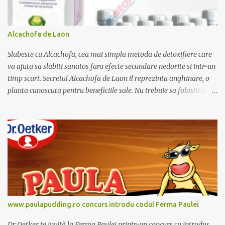
c
o
m
e
Alcachofa de Laon
n
t
Slabeste cu Alcachofa, cea mai simpla metoda de detoxifiere care
a
r
va ajuta sa slabiti sanatos fara efecte secundare nedorite si intr-un
i
timp scurt. Secretul Alcachofa de Laon il reprezinta anghinare, o
u
planta cunoscuta pentru beneficiile sale. Nu trebuie sa folositi o
dieta anume iar Alcachofa se administreaza usor, cate o sticluta pe
zi. Cutia de Alcachofa contine 14 sticlute. Pret 189 lei.
www.paulapudding.ro concurs introdu codul Ferma Paulei
Dr Oetker te invită la Ferma Paulei printr-un concurs cu introdus