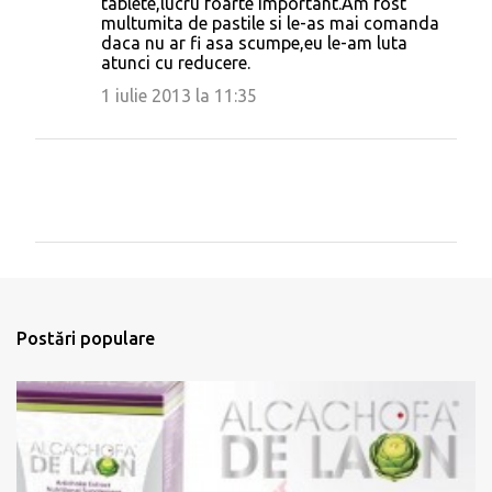
tablete,lucru foarte important.Am fost
multumita de pastile si le-as mai comanda
daca nu ar fi asa scumpe,eu le-am luta
atunci cu reducere.
1 iulie 2013 la 11:35
T
r
i
m
Postări populare
i
t
e
ț
i
u
n