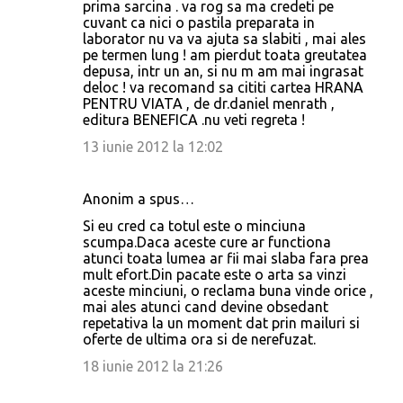
prima sarcina . va rog sa ma credeti pe
cuvant ca nici o pastila preparata in
laborator nu va va ajuta sa slabiti , mai ales
pe termen lung ! am pierdut toata greutatea
depusa, intr un an, si nu m am mai ingrasat
deloc ! va recomand sa cititi cartea HRANA
PENTRU VIATA , de dr.daniel menrath ,
editura BENEFICA .nu veti regreta !
13 iunie 2012 la 12:02
Anonim a spus…
Si eu cred ca totul este o minciuna
scumpa.Daca aceste cure ar functiona
atunci toata lumea ar fii mai slaba fara prea
mult efort.Din pacate este o arta sa vinzi
aceste minciuni, o reclama buna vinde orice ,
mai ales atunci cand devine obsedant
repetativa la un moment dat prin mailuri si
oferte de ultima ora si de nerefuzat.
18 iunie 2012 la 21:26