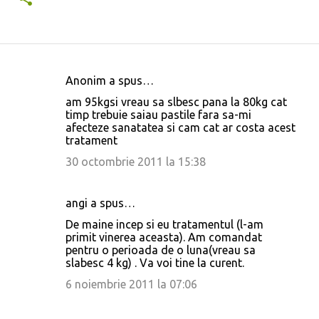
Anonim a spus…
C
am 95kgsi vreau sa slbesc pana la 80kg cat
o
timp trebuie saiau pastile fara sa-mi
afecteze sanatatea si cam cat ar costa acest
m
tratament
e
30 octombrie 2011 la 15:38
n
t
angi a spus…
a
De maine incep si eu tratamentul (l-am
r
primit vinerea aceasta). Am comandat
i
pentru o perioada de o luna(vreau sa
slabesc 4 kg) . Va voi tine la curent.
i
6 noiembrie 2011 la 07:06