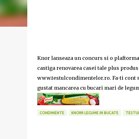
Knor lanseaza un concurs si o plaftorma
castiga renovarea casei tale plus produs
www.testulcondimentelor.ro. Fa-ti cont si
gustat mancarea cu bucari mari de legum
CONDIMENTE
KNORR LEGUME IN BUCATE
TESTU