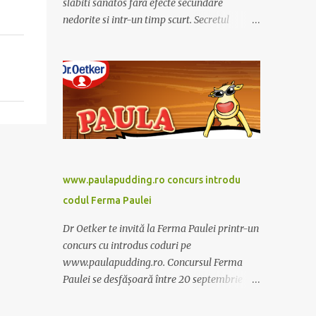
slabiti sanatos fara efecte secundare
nedorite si intr-un timp scurt. Secretul
Alcachofa de Laon il reprezinta anghinare, o
planta cunoscuta pentru beneficiile sale. Nu
trebuie sa folositi o dieta anume iar
Alcachofa se administreaza usor, cate o
sticluta pe zi. Cutia de Alcachofa contine 14
sticlute. Pret 189 lei.
www.paulapudding.ro concurs introdu
codul Ferma Paulei
Dr Oetker te invită la Ferma Paulei printr-un
concurs cu introdus coduri pe
www.paulapudding.ro. Concursul Ferma
Paulei se desfășoară între 20 septembrie -
30 noiembrie 2011. Intră în promoție și
achiziționează cel puțin un produs Paula