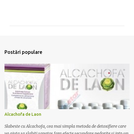
T
r
i
m
Postări populare
i
t
e
ț
i
u
n
c
o
m
e
Alcachofa de Laon
n
t
Slabeste cu Alcachofa, cea mai simpla metoda de detoxifiere care
a
r
va ajuta sa slabiti sanatos fara efecte secundare nedorite si intr-un