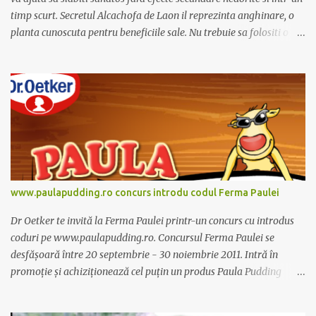
i
timp scurt. Secretul Alcachofa de Laon il reprezinta anghinare, o
u
planta cunoscuta pentru beneficiile sale. Nu trebuie sa folositi o
dieta anume iar Alcachofa se administreaza usor, cate o sticluta pe
zi. Cutia de Alcachofa contine 14 sticlute. Pret 189 lei.
www.paulapudding.ro concurs introdu codul Ferma Paulei
Dr Oetker te invită la Ferma Paulei printr-un concurs cu introdus
coduri pe www.paulapudding.ro. Concursul Ferma Paulei se
desfășoară între 20 septembrie - 30 noiembrie 2011. Intră în
promoție și achiziționează cel puțin un produs Paula Pudding
participant la promoție. În interior vei găsi un cod unic. Trimite-l
prin sms la 1747 sau online pe www.paulapudding.ro secțiunea