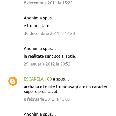
8 decembrie 2011 la 15:25
m
e
Anonim a spus…
n
e frumos tare
t
30 decembrie 2011 la 14:20
a
r
i
Anonim a spus…
i
in realitate sunt sot si sotie,
29 ianuarie 2012 la 20:52
ESCARELA 100
a spus…
archana e foarte frumoasa şi are un caracter
super e prea tacut
8 februarie 2012 la 13:05
Anonim a spus…