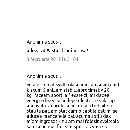
Anonim a spus…
C
adevarat!!!asta chiar ingrasa!
o
3 februarie 2012 la 21:04
m
e
Anonim a spus…
n
eu am folosit sveltcola acum cativa ani,cred
t
k acum 5 ani...am slabit...aproximativ 20
a
kg...faceam sport in fiecare zi,imi dadea
energie,devenisem dependenta de sala..apoi
r
am avut cva probl la picior si a trebuit sa
i
stau la pat..am stat cam o sapt la pat..mi se
aducea mancare la pat-acumnu stiu dak
i
m'am ingrasat k nu am mai folosit sveltcola
sau ca nu mai faceam sport.as vrea sa