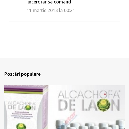
ijncerc iar sa comand
11 martie 2013 la 00:21
T
r
i
m
Postări populare
i
t
e
ț
i
u
n
c
o
m