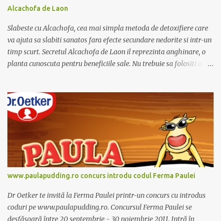
e
Alcachofa de Laon
n
t
Slabeste cu Alcachofa, cea mai simpla metoda de detoxifiere care
a
r
va ajuta sa slabiti sanatos fara efecte secundare nedorite si intr-un
i
timp scurt. Secretul Alcachofa de Laon il reprezinta anghinare, o
u
planta cunoscuta pentru beneficiile sale. Nu trebuie sa folositi o
dieta anume iar Alcachofa se administreaza usor, cate o sticluta pe
zi. Cutia de Alcachofa contine 14 sticlute. Pret 189 lei.
www.paulapudding.ro concurs introdu codul Ferma Paulei
Dr Oetker te invită la Ferma Paulei printr-un concurs cu introdus
coduri pe www.paulapudding.ro. Concursul Ferma Paulei se
desfășoară între 20 septembrie - 30 noiembrie 2011. Intră în