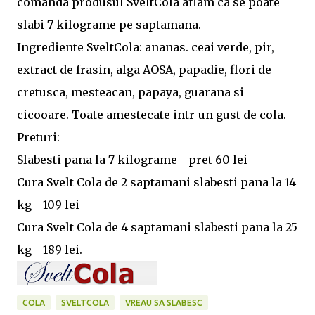
comanda produsul SveltCola aflam ca se poate
slabi 7 kilograme pe saptamana.
Ingrediente SveltCola: ananas. ceai verde, pir,
extract de frasin, alga AOSA, papadie, flori de
cretusca, mesteacan, papaya, guarana si
cicooare. Toate amestecate intr-un gust de cola.
Preturi:
Slabesti pana la 7 kilograme - pret 60 lei
Cura Svelt Cola de 2 saptamani slabesti pana la 14
kg - 109 lei
Cura Svelt Cola de 4 saptamani slabesti pana la 25
kg - 189 lei.
COLA
SVELTCOLA
VREAU SA SLABESC