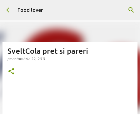
Treceți la conținutul principal
Food lover
SveltCola pret si pareri
pe
octombrie 22, 2011