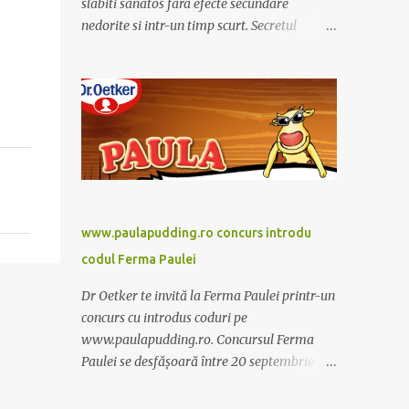
slabiti sanatos fara efecte secundare
nedorite si intr-un timp scurt. Secretul
Alcachofa de Laon il reprezinta anghinare, o
planta cunoscuta pentru beneficiile sale. Nu
trebuie sa folositi o dieta anume iar
Alcachofa se administreaza usor, cate o
sticluta pe zi. Cutia de Alcachofa contine 14
sticlute. Pret 189 lei.
www.paulapudding.ro concurs introdu
codul Ferma Paulei
Dr Oetker te invită la Ferma Paulei printr-un
concurs cu introdus coduri pe
www.paulapudding.ro. Concursul Ferma
Paulei se desfășoară între 20 septembrie -
30 noiembrie 2011. Intră în promoție și
achiziționează cel puțin un produs Paula