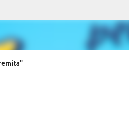
Treceți la conținutul principal
remita"