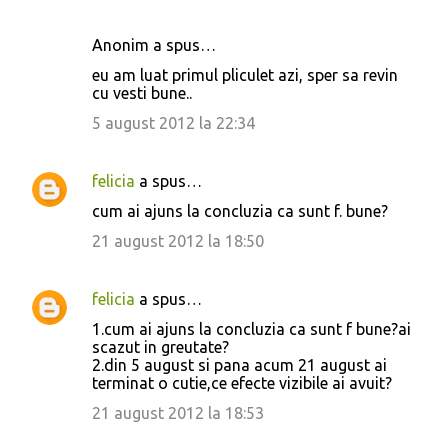
e
n
Anonim a spus…
t
eu am luat primul pliculet azi, sper sa revin
a
cu vesti bune..
r
5 august 2012 la 22:34
i
i
felicia
a spus…
cum ai ajuns la concluzia ca sunt f. bune?
21 august 2012 la 18:50
felicia
a spus…
1.cum ai ajuns la concluzia ca sunt f bune?ai
scazut in greutate?
2.din 5 august si pana acum 21 august ai
terminat o cutie,ce efecte vizibile ai avuit?
21 august 2012 la 18:53