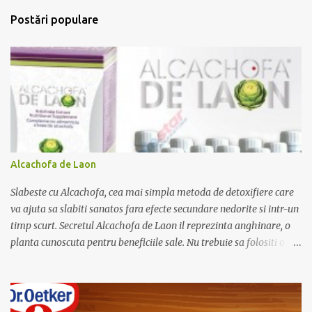
i
m
Postări populare
i
t
e
ț
i
u
n
c
o
m
e
Alcachofa de Laon
n
t
Slabeste cu Alcachofa, cea mai simpla metoda de detoxifiere care
a
r
va ajuta sa slabiti sanatos fara efecte secundare nedorite si intr-un
i
timp scurt. Secretul Alcachofa de Laon il reprezinta anghinare, o
u
planta cunoscuta pentru beneficiile sale. Nu trebuie sa folositi o
dieta anume iar Alcachofa se administreaza usor, cate o sticluta pe
zi. Cutia de Alcachofa contine 14 sticlute. Pret 189 lei.