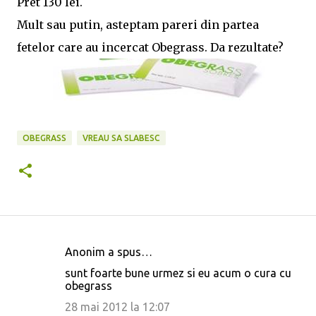
Pret 130 lei.
Mult sau putin, asteptam pareri din partea
fetelor care au incercat Obegrass. Da rezultate?
OBEGRASS
VREAU SA SLABESC
Anonim a spus…
C
sunt foarte bune urmez si eu acum o cura cu
o
obegrass
m
28 mai 2012 la 12:07