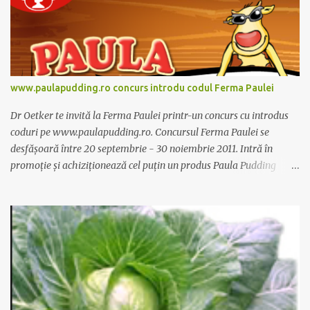
www.paulapudding.ro concurs introdu codul Ferma Paulei
Dr Oetker te invită la Ferma Paulei printr-un concurs cu introdus
coduri pe www.paulapudding.ro. Concursul Ferma Paulei se
desfășoară între 20 septembrie - 30 noiembrie 2011. Intră în
promoție și achiziționează cel puțin un produs Paula Pudding
participant la promoție. În interior vei găsi un cod unic. Trimite-l
prin sms la 1747 sau online pe www.paulapudding.ro secțiunea
concurs Ferma Paulei. Poți căștiga zilnic truse de grădinărit,
săptămânal tractorașul fermierului sau premiul cel mare o
excursie la o super-fermă din Anglia. Mai multe coduri, mai multe
șanse de câștig. Câștigători si regulament pe
www.paulapudding.ro.