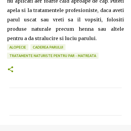
nu aplicati aer foarte cald aproape de cap. Puteti
apela si la tratamentele profesioniste, daca aveti
parul uscat sau vreti sa il vopsiti, folositi
produse naturale precum henna sau altele
pentru a da stralucire si luciu parului.
ALOPECIE
CADEREA PARULUI
TRATAMENTE NATURISTE PENTRU PAR - MATREATA
C
o
m
e
n