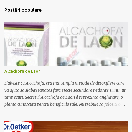
t
Postări populare
a
r
i
i
Alcachofa de Laon
Slabeste cu Alcachofa, cea mai simpla metoda de detoxifiere care
va ajuta sa slabiti sanatos fara efecte secundare nedorite si intr-un
timp scurt. Secretul Alcachofa de Laon il reprezinta anghinare, o
planta cunoscuta pentru beneficiile sale. Nu trebuie sa folositi o
dieta anume iar Alcachofa se administreaza usor, cate o sticluta pe
zi. Cutia de Alcachofa contine 14 sticlute. Pret 189 lei.