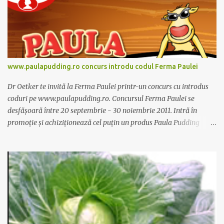
www.paulapudding.ro concurs introdu codul Ferma Paulei
Dr Oetker te invită la Ferma Paulei printr-un concurs cu introdus
coduri pe www.paulapudding.ro. Concursul Ferma Paulei se
desfășoară între 20 septembrie - 30 noiembrie 2011. Intră în
promoție și achiziționează cel puțin un produs Paula Pudding
participant la promoție. În interior vei găsi un cod unic. Trimite-l
prin sms la 1747 sau online pe www.paulapudding.ro secțiunea
concurs Ferma Paulei. Poți căștiga zilnic truse de grădinărit,
săptămânal tractorașul fermierului sau premiul cel mare o
excursie la o super-fermă din Anglia. Mai multe coduri, mai multe
șanse de câștig. Câștigători si regulament pe
www.paulapudding.ro.