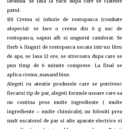
lavanda. Se lasa la racit dupa care se clateste
parul.
10) Crema si infuzie de rostopasca (combate
alopecia): se face o crema din 6 g suc de
rostopasca, sapun alb si unguent camforat. Se
fierb 4 linguri de rostopasca uscata intr-un litru
de apa, se lasa 12 ore, se strecoara dupa care se
pun timp de 6 minute comprese. La final se
aplica crema ,masand bine.
Alegeti cu atentie produsele care se potrivesc
fiecarui tip de par, alegeti formule usoare care sa
nu contina prea multe ingrediente ( multe
ingrediente = multe chimicale), nu folositi prea
mult uscatorul de par si alte aparate electrice si