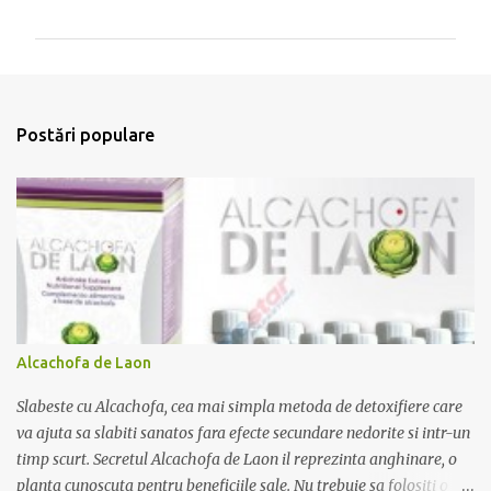
o
m
e
n
t
Postări populare
a
r
i
i
Alcachofa de Laon
Slabeste cu Alcachofa, cea mai simpla metoda de detoxifiere care
va ajuta sa slabiti sanatos fara efecte secundare nedorite si intr-un
timp scurt. Secretul Alcachofa de Laon il reprezinta anghinare, o
planta cunoscuta pentru beneficiile sale. Nu trebuie sa folositi o