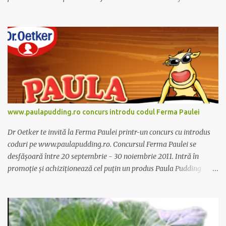
dieta anume iar Alcachofa se administreaza usor, cate o sticluta pe
zi. Cutia de Alcachofa contine 14 sticlute. Pret 189 lei.
www.paulapudding.ro concurs introdu codul Ferma Paulei
Dr Oetker te invită la Ferma Paulei printr-un concurs cu introdus
coduri pe www.paulapudding.ro. Concursul Ferma Paulei se
desfășoară între 20 septembrie - 30 noiembrie 2011. Intră în
promoție și achiziționează cel puțin un produs Paula Pudding
participant la promoție. În interior vei găsi un cod unic. Trimite-l
prin sms la 1747 sau online pe www.paulapudding.ro secțiunea
concurs Ferma Paulei. Poți căștiga zilnic truse de grădinărit,
săptămânal tractorașul fermierului sau premiul cel mare o