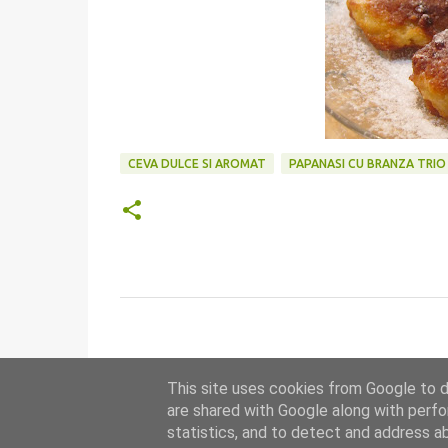
CEVA DULCE SI AROMAT
PAPANASI CU BRANZA TRIO
C
o
m
This site uses cookies from Google to de
are shared with Google along with perfo
e
statistics, and to detect and address a
n