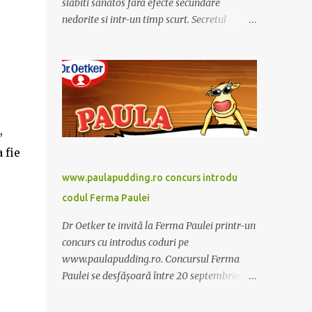
slabiti sanatos fara efecte secundare
nedorite si intr-un timp scurt. Secretul
Alcachofa de Laon il reprezinta anghinare, o
planta cunoscuta pentru beneficiile sale. Nu
trebuie sa folositi o dieta anume iar
Alcachofa se administreaza usor, cate o
sticluta pe zi. Cutia de Alcachofa contine 14
sticlute. Pret 189 lei.
,
 fie
www.paulapudding.ro concurs introdu
codul Ferma Paulei
Dr Oetker te invită la Ferma Paulei printr-un
concurs cu introdus coduri pe
www.paulapudding.ro. Concursul Ferma
Paulei se desfășoară între 20 septembrie -
30 noiembrie 2011. Intră în promoție și
achiziționează cel puțin un produs Paula