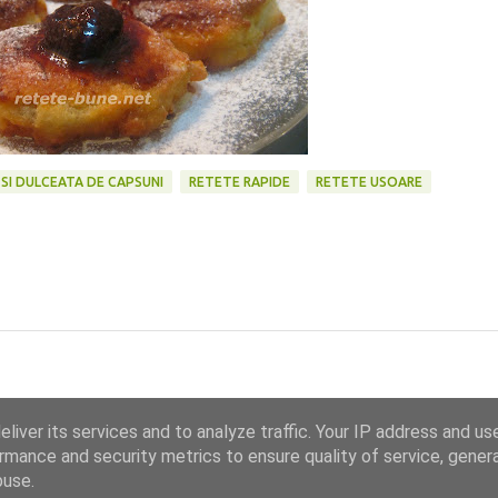
 SI DULCEATA DE CAPSUNI
RETETE RAPIDE
RETETE USOARE
liver its services and to analyze traffic. Your IP address and us
rmance and security metrics to ensure quality of service, gene
buse.