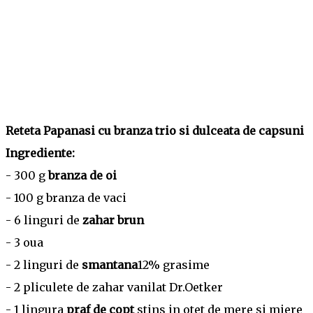
Reteta Papanasi cu branza trio si dulceata de capsuni
Ingrediente:
- 300 g
branza de oi
- 100 g branza de vaci
- 6 linguri de
zahar brun
- 3 oua
- 2 linguri de
smantana
12% grasime
- 2 pliculete de zahar vanilat Dr.Oetker
- 1 lingura
praf de copt
stins in otet de mere si miere