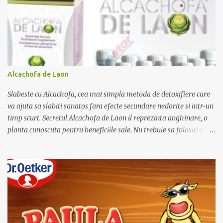
i
i
Alcachofa de Laon
Slabeste cu Alcachofa, cea mai simpla metoda de detoxifiere care
va ajuta sa slabiti sanatos fara efecte secundare nedorite si intr-un
timp scurt. Secretul Alcachofa de Laon il reprezinta anghinare, o
planta cunoscuta pentru beneficiile sale. Nu trebuie sa folositi o
dieta anume iar Alcachofa se administreaza usor, cate o sticluta pe
zi. Cutia de Alcachofa contine 14 sticlute. Pret 189 lei.