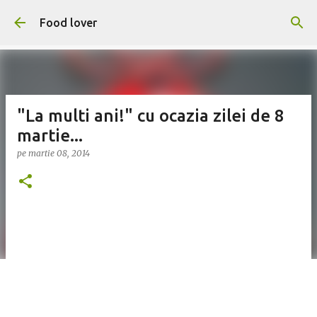
Treceți la conținutul principal
Food lover
"La multi ani!" cu ocazia zilei de 8
martie...
pe
martie 08, 2014