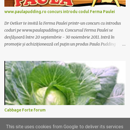
www.paulapudding.ro concurs introdu codul Ferma Paulei
Dr Oetker te invită la Ferma Paulei printr-un concurs cu introdus
coduri pe www.paulapudding.ro. Concursul Ferma Paulei se
desfășoară între 20 septembrie - 30 noiembrie 2011. Intră în
promoție și achiziționează cel puțin un produs Paula Pudding
participant la promoție. În interior vei găsi un cod unic. Trimite-l
prin sms la 1747 sau online pe www.paulapudding.ro secțiunea
concurs Ferma Paulei. Poți căștiga zilnic truse de grădinărit,
săptămânal tractorașul fermierului sau premiul cel mare o
excursie la o super-fermă din Anglia. Mai multe coduri, mai multe
șanse de câștig. Câștigători si regulament pe
www.paulapudding.ro.
Cabbage Forte forum
Ati incercat supa de varza pentru slabit Cabbage Forte? O prietena
This site uses cookies from Google to deliver its services
de-a mea disperata dupa leacuri de slabit functionabile a incercat