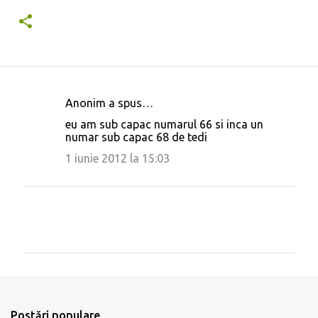
Anonim a spus…
C
eu am sub capac numarul 66 si inca un
o
numar sub capac 68 de tedi
m
1 iunie 2012 la 15:03
e
n
t
a
r
i
T
r
i
i
m
Postări populare