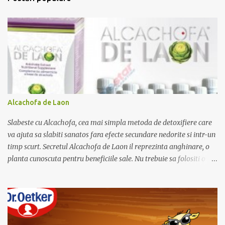
i
t
e
ț
i
u
n
c
o
m
e
Alcachofa de Laon
n
t
Slabeste cu Alcachofa, cea mai simpla metoda de detoxifiere care
a
r
va ajuta sa slabiti sanatos fara efecte secundare nedorite si intr-un
i
timp scurt. Secretul Alcachofa de Laon il reprezinta anghinare, o
u
planta cunoscuta pentru beneficiile sale. Nu trebuie sa folositi o
dieta anume iar Alcachofa se administreaza usor, cate o sticluta pe
zi. Cutia de Alcachofa contine 14 sticlute. Pret 189 lei.