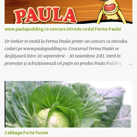
www.paulapudding.ro concurs introdu codul Ferma Paulei
Dr Oetker te invită la Ferma Paulei printr-un concurs cu introdus
coduri pe www.paulapudding.ro. Concursul Ferma Paulei se
desfășoară între 20 septembrie - 30 noiembrie 2011. Intră în
promoție și achiziționează cel puțin un produs Paula Pudding
participant la promoție. În interior vei găsi un cod unic. Trimite-l
prin sms la 1747 sau online pe www.paulapudding.ro secțiunea
concurs Ferma Paulei. Poți căștiga zilnic truse de grădinărit,
săptămânal tractorașul fermierului sau premiul cel mare o
excursie la o super-fermă din Anglia. Mai multe coduri, mai multe
șanse de câștig. Câștigători si regulament pe
www.paulapudding.ro.
Cabbage Forte forum