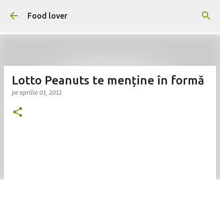
Treceți la conținutul principal
Food lover
Lotto Peanuts te menține în formă
pe
aprilie 01, 2012