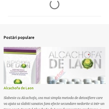
C
o
m
e
n
t
Postări populare
a
r
i
i
Alcachofa de Laon
Slabeste cu Alcachofa, cea mai simpla metoda de detoxifiere care
va ajuta sa slabiti sanatos fara efecte secundare nedorite si intr-un