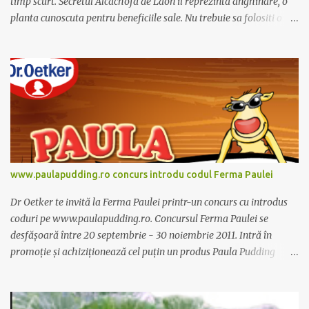
timp scurt. Secretul Alcachofa de Laon il reprezinta anghinare, o
planta cunoscuta pentru beneficiile sale. Nu trebuie sa folositi o
dieta anume iar Alcachofa se administreaza usor, cate o sticluta pe
zi. Cutia de Alcachofa contine 14 sticlute. Pret 189 lei.
www.paulapudding.ro concurs introdu codul Ferma Paulei
Dr Oetker te invită la Ferma Paulei printr-un concurs cu introdus
coduri pe www.paulapudding.ro. Concursul Ferma Paulei se
desfășoară între 20 septembrie - 30 noiembrie 2011. Intră în
promoție și achiziționează cel puțin un produs Paula Pudding
participant la promoție. În interior vei găsi un cod unic. Trimite-l
prin sms la 1747 sau online pe www.paulapudding.ro secțiunea
concurs Ferma Paulei. Poți căștiga zilnic truse de grădinărit,