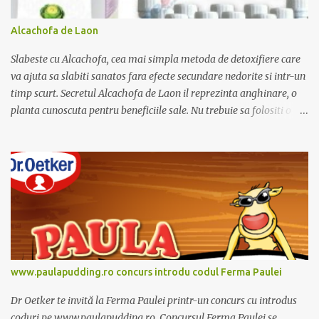
Alcachofa de Laon
Slabeste cu Alcachofa, cea mai simpla metoda de detoxifiere care
va ajuta sa slabiti sanatos fara efecte secundare nedorite si intr-un
timp scurt. Secretul Alcachofa de Laon il reprezinta anghinare, o
planta cunoscuta pentru beneficiile sale. Nu trebuie sa folositi o
dieta anume iar Alcachofa se administreaza usor, cate o sticluta pe
zi. Cutia de Alcachofa contine 14 sticlute. Pret 189 lei.
www.paulapudding.ro concurs introdu codul Ferma Paulei
Dr Oetker te invită la Ferma Paulei printr-un concurs cu introdus
coduri pe www.paulapudding.ro. Concursul Ferma Paulei se