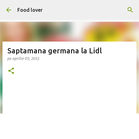
Treceți la conținutul principal
Food lover
Saptamana germana la Lidl
pe
aprilie 05, 2012