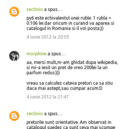
n
t
sectinio
a spus…
a
py6 este echivalentul unei ruble. 1 rubla =
0.106 lei.dar oricum in curand va aparea si
r
catalogul in Romania si il voi posta;))
i
4 iunie 2012 la 20:59
i
morphine
a spus…
aa, mersi mult,m-am ghidat dupa wikipedia,
si mi-a iesit un pret de vreo 200lei la un
parfum redus:)))
vreau sa calculez cateva preturi ca sa stiu
daca mai astept,sau cumpar acum:D
4 iunie 2012 la 21:47
sectinio
a spus…
preturile sunt orientative. Am observat in
catalogul suedez ca sunt ceva mai scumpe