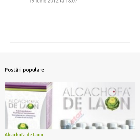
19 iunie 2012 la 18:07
T
r
i
m
Postări populare
i
t
e
ț
i
u
n
c
o
m
e
Alcachofa de Laon
n