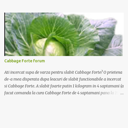
participant la promoție. În interior vei găsi un cod unic. Trimite-l
prin sms la 1747 sau online pe www.paulapudding.ro secțiunea
concurs Ferma Paulei. Poți căștiga zilnic truse de grădinărit,
săptămânal tractorașul fermierului sau premiul cel mare o
excursie la o super-fermă din Anglia. Mai multe coduri, mai multe
șanse de câștig. Câștigători si regulament pe
www.paulapudding.ro.
Cabbage Forte forum
Ati incercat supa de varza pentru slabit Cabbage Forte? O prietena
de-a mea disperata dupa leacuri de slabit functionabile a incercat
si Cabbage Forte. A slabit foarte putin 1 kilogram in 4 saptamani (a
facut comanda la cura Cabbage Forte de 4 saptamani pana la 15
kilograme la pretul de 139 lei). As vrea sa tranform aceasta pagina
in Cabbage Forte forum in speranta ca vom ajuta cat mai multe
nedumerite de acest produs disponibil pe www.supa-varza.ro.