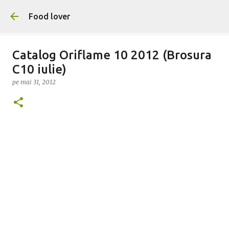
Treceți la conținutul principal
Food lover
Catalog Oriflame 10 2012 (Brosura
C10 iulie)
pe
mai 31, 2012