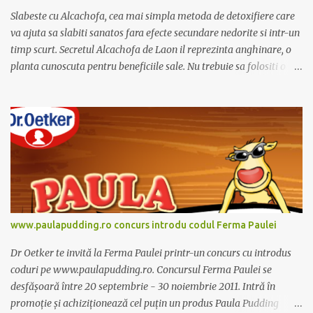
t
Slabeste cu Alcachofa, cea mai simpla metoda de detoxifiere care
a
r
va ajuta sa slabiti sanatos fara efecte secundare nedorite si intr-un
i
timp scurt. Secretul Alcachofa de Laon il reprezinta anghinare, o
u
planta cunoscuta pentru beneficiile sale. Nu trebuie sa folositi o
dieta anume iar Alcachofa se administreaza usor, cate o sticluta pe
zi. Cutia de Alcachofa contine 14 sticlute. Pret 189 lei.
www.paulapudding.ro concurs introdu codul Ferma Paulei
Dr Oetker te invită la Ferma Paulei printr-un concurs cu introdus
coduri pe www.paulapudding.ro. Concursul Ferma Paulei se
desfășoară între 20 septembrie - 30 noiembrie 2011. Intră în
promoție și achiziționează cel puțin un produs Paula Pudding