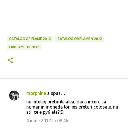
CATALOG ORIFLAME 2012
CATALOG ORIFLAME 9 2012
ORIFLAME 10 2012
morphine
a spus…
C
nu inteleg preturile alea, daca incerc sa
o
numar in moneda lor, ies preturi colosale, nu
stii ce e py6 ala?:D
m
e
4 iunie 2012 la 08:46