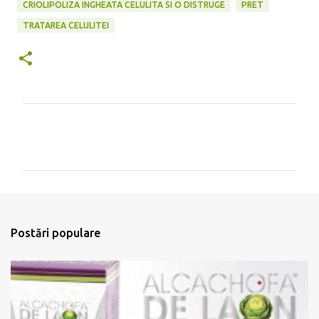
CRIOLIPOLIZA INGHEATA CELULITA SI O DISTRUGE
PRET
TRATAREA CELULITEI
C
o
m
e
n
t
Postări populare
a
r
i
i