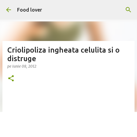
Treceți la conținutul principal
Food lover
Criolipoliza ingheata celulita si o
distruge
pe
iunie 08, 2012