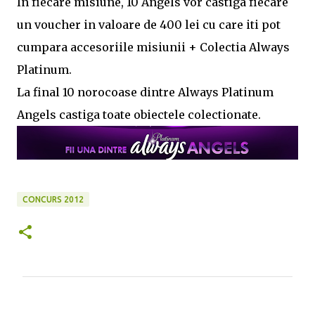
In fiecare misiune, 10 Angels vor castiga fiecare
un voucher in valoare de 400 lei cu care iti pot
cumpara accesoriile misiunii + Colectia Always
Platinum.
La final 10 norocoase dintre Always Platinum
Angels castiga toate obiectele colectionate.
CONCURS 2012
C