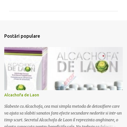
o
m
e
n
t
Postări populare
a
r
i
i
Alcachofa de Laon
Slabeste cu Alcachofa, cea mai simpla metoda de detoxifiere care
va ajuta sa slabiti sanatos fara efecte secundare nedorite si intr-un
timp scurt. Secretul Alcachofa de Laon il reprezinta anghinare, o
planta cunoscuta pentru beneficiile sale. Nu trebuie sa folositi o