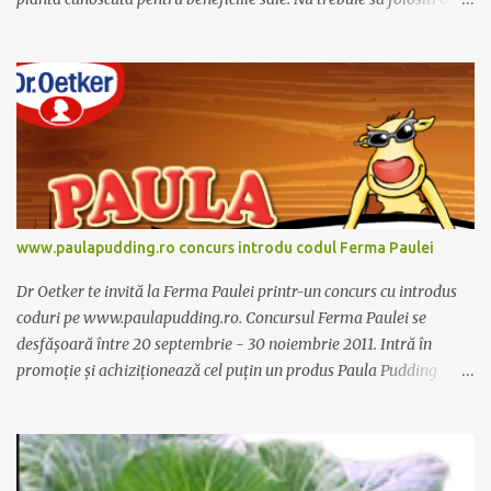
dieta anume iar Alcachofa se administreaza usor, cate o sticluta pe
zi. Cutia de Alcachofa contine 14 sticlute. Pret 189 lei.
www.paulapudding.ro concurs introdu codul Ferma Paulei
Dr Oetker te invită la Ferma Paulei printr-un concurs cu introdus
coduri pe www.paulapudding.ro. Concursul Ferma Paulei se
desfășoară între 20 septembrie - 30 noiembrie 2011. Intră în
promoție și achiziționează cel puțin un produs Paula Pudding
participant la promoție. În interior vei găsi un cod unic. Trimite-l
prin sms la 1747 sau online pe www.paulapudding.ro secțiunea
concurs Ferma Paulei. Poți căștiga zilnic truse de grădinărit,
săptămânal tractorașul fermierului sau premiul cel mare o