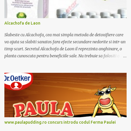
Alcachofa de Laon
Slabeste cu Alcachofa, cea mai simpla metoda de detoxifiere care
va ajuta sa slabiti sanatos fara efecte secundare nedorite si intr-un
timp scurt. Secretul Alcachofa de Laon il reprezinta anghinare, o
planta cunoscuta pentru beneficiile sale. Nu trebuie sa folositi o
dieta anume iar Alcachofa se administreaza usor, cate o sticluta pe
zi. Cutia de Alcachofa contine 14 sticlute. Pret 189 lei.
www.paulapudding.ro concurs introdu codul Ferma Paulei