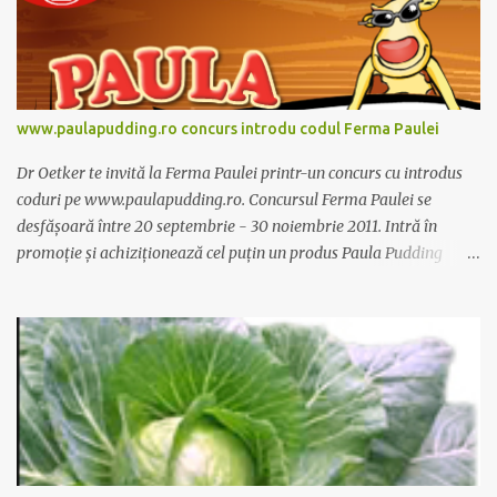
www.paulapudding.ro concurs introdu codul Ferma Paulei
Dr Oetker te invită la Ferma Paulei printr-un concurs cu introdus
coduri pe www.paulapudding.ro. Concursul Ferma Paulei se
desfășoară între 20 septembrie - 30 noiembrie 2011. Intră în
promoție și achiziționează cel puțin un produs Paula Pudding
participant la promoție. În interior vei găsi un cod unic. Trimite-l
prin sms la 1747 sau online pe www.paulapudding.ro secțiunea
concurs Ferma Paulei. Poți căștiga zilnic truse de grădinărit,
săptămânal tractorașul fermierului sau premiul cel mare o
excursie la o super-fermă din Anglia. Mai multe coduri, mai multe
șanse de câștig. Câștigători si regulament pe
www.paulapudding.ro.