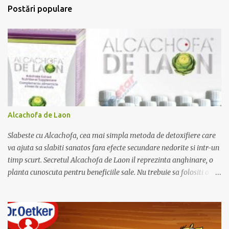
t
Postări populare
a
r
i
i
Alcachofa de Laon
Slabeste cu Alcachofa, cea mai simpla metoda de detoxifiere care
va ajuta sa slabiti sanatos fara efecte secundare nedorite si intr-un
timp scurt. Secretul Alcachofa de Laon il reprezinta anghinare, o
planta cunoscuta pentru beneficiile sale. Nu trebuie sa folositi o
dieta anume iar Alcachofa se administreaza usor, cate o sticluta pe
zi. Cutia de Alcachofa contine 14 sticlute. Pret 189 lei.