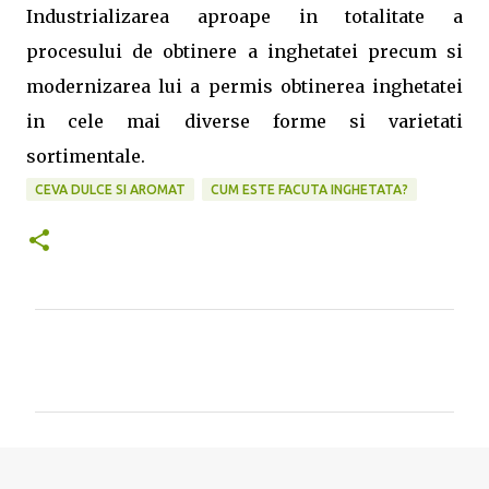
Industrializarea aproape in totalitate a
procesului de obtinere a inghetatei precum si
modernizarea lui a permis obtinerea inghetatei
in cele mai diverse forme si varietati
sortimentale.
CEVA DULCE SI AROMAT
CUM ESTE FACUTA INGHETATA?
C
o
m
e
n