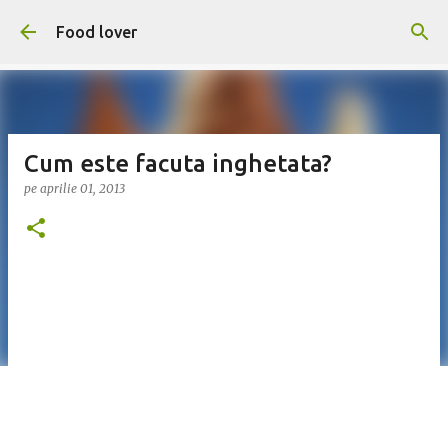
Treceți la conținutul principal
Food lover
Cum este facuta inghetata?
pe
aprilie 01, 2013