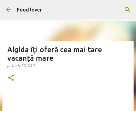
Treceți la conținutul principal
Food lover
Algida îți oferă cea mai tare
vacanță mare
pe
iunie 22, 2013