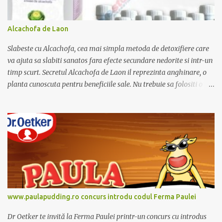
Alcachofa de Laon
Slabeste cu Alcachofa, cea mai simpla metoda de detoxifiere care
va ajuta sa slabiti sanatos fara efecte secundare nedorite si intr-un
timp scurt. Secretul Alcachofa de Laon il reprezinta anghinare, o
planta cunoscuta pentru beneficiile sale. Nu trebuie sa folositi o
dieta anume iar Alcachofa se administreaza usor, cate o sticluta pe
zi. Cutia de Alcachofa contine 14 sticlute. Pret 189 lei.
www.paulapudding.ro concurs introdu codul Ferma Paulei
Dr Oetker te invită la Ferma Paulei printr-un concurs cu introdus