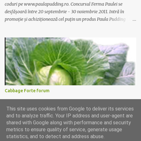
coduri pe www.paulapudding.ro. Concursul Ferma Paulei se
desfășoară între 20 septembrie - 30 noiembrie 2011. Intră în
promoție și achiziționează cel puțin un produs Paula Pudding
participant la promoție. În interior vei găsi un cod unic. Trimite-l
prin sms la 1747 sau online pe www.paulapudding.ro secțiunea
concurs Ferma Paulei. Poți căștiga zilnic truse de grădinărit,
săptămânal tractorașul fermierului sau premiul cel mare o
excursie la o super-fermă din Anglia. Mai multe coduri, mai multe
șanse de câștig. Câștigători si regulament pe
www.paulapudding.ro.
Cabbage Forte forum
Ati incercat supa de varza pentru slabit Cabbage Forte? O prietena
This site uses cookies from Google to deliver its services
de-a mea disperata dupa leacuri de slabit functionabile a incercat
and to analyze traffic. Your IP address and user-agent are
si Cabbage Forte. A slabit foarte putin 1 kilogram in 4 saptamani (a
shared with Google along with performance and security
facut comanda la cura Cabbage Forte de 4 saptamani pana la 15
metrics to ensure quality of service, generate usage
kilograme la pretul de 139 lei). As vrea sa tranform aceasta pagina
statistics, and to detect and address abuse.