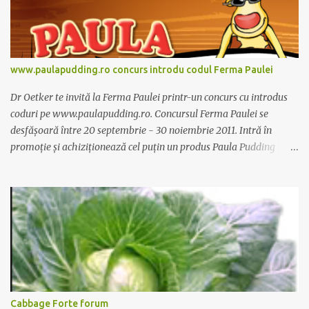
www.paulapudding.ro concurs introdu codul Ferma Paulei
Dr Oetker te invită la Ferma Paulei printr-un concurs cu introdus
coduri pe www.paulapudding.ro. Concursul Ferma Paulei se
desfășoară între 20 septembrie - 30 noiembrie 2011. Intră în
promoție și achiziționează cel puțin un produs Paula Pudding
participant la promoție. În interior vei găsi un cod unic. Trimite-l
prin sms la 1747 sau online pe www.paulapudding.ro secțiunea
concurs Ferma Paulei. Poți căștiga zilnic truse de grădinărit,
săptămânal tractorașul fermierului sau premiul cel mare o
excursie la o super-fermă din Anglia. Mai multe coduri, mai multe
șanse de câștig. Câștigători si regulament pe
www.paulapudding.ro.
Cabbage Forte forum