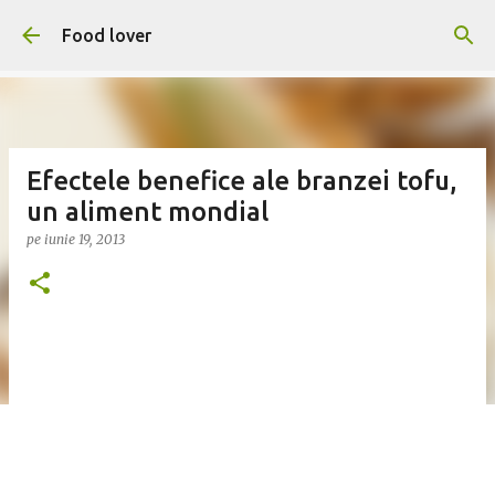
Treceți la conținutul principal
Food lover
Efectele benefice ale branzei tofu,
un aliment mondial
pe
iunie 19, 2013