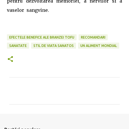
pentru dezvoltarea memoriei, a nervilor si a
vaselor sangvine.
EFECTELE BENEFICE ALE BRANZEI TOFU
RECOMANDARI
SANATATE
STIL DE VIATA SANATOS
UN ALIMENT MONDIAL
C
o
m
e
n
t