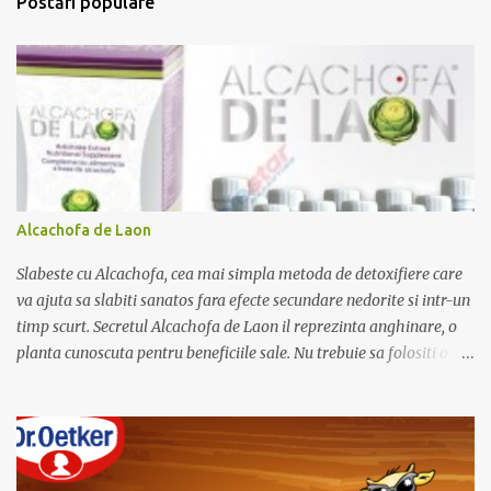
Postări populare
a
r
i
i
Alcachofa de Laon
Slabeste cu Alcachofa, cea mai simpla metoda de detoxifiere care
va ajuta sa slabiti sanatos fara efecte secundare nedorite si intr-un
timp scurt. Secretul Alcachofa de Laon il reprezinta anghinare, o
planta cunoscuta pentru beneficiile sale. Nu trebuie sa folositi o
dieta anume iar Alcachofa se administreaza usor, cate o sticluta pe
zi. Cutia de Alcachofa contine 14 sticlute. Pret 189 lei.