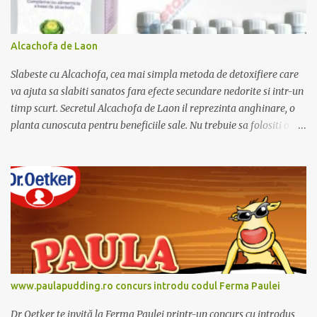
Alcachofa de Laon
Slabeste cu Alcachofa, cea mai simpla metoda de detoxifiere care
va ajuta sa slabiti sanatos fara efecte secundare nedorite si intr-un
timp scurt. Secretul Alcachofa de Laon il reprezinta anghinare, o
planta cunoscuta pentru beneficiile sale. Nu trebuie sa folositi o
dieta anume iar Alcachofa se administreaza usor, cate o sticluta pe
zi. Cutia de Alcachofa contine 14 sticlute. Pret 189 lei.
www.paulapudding.ro concurs introdu codul Ferma Paulei
Dr Oetker te invită la Ferma Paulei printr-un concurs cu introdus