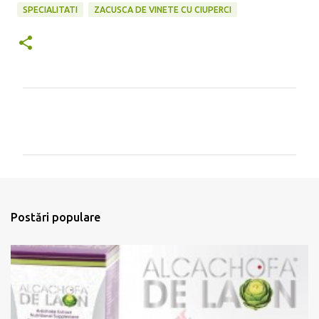
SPECIALITATI
ZACUSCA DE VINETE CU CIUPERCI
C
o
m
e
n
t
Postări populare
a
r
i
i