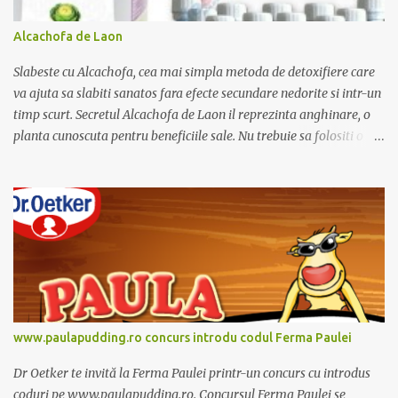
Alcachofa de Laon
Slabeste cu Alcachofa, cea mai simpla metoda de detoxifiere care
va ajuta sa slabiti sanatos fara efecte secundare nedorite si intr-un
timp scurt. Secretul Alcachofa de Laon il reprezinta anghinare, o
planta cunoscuta pentru beneficiile sale. Nu trebuie sa folositi o
dieta anume iar Alcachofa se administreaza usor, cate o sticluta pe
zi. Cutia de Alcachofa contine 14 sticlute. Pret 189 lei.
www.paulapudding.ro concurs introdu codul Ferma Paulei
Dr Oetker te invită la Ferma Paulei printr-un concurs cu introdus
coduri pe www.paulapudding.ro. Concursul Ferma Paulei se