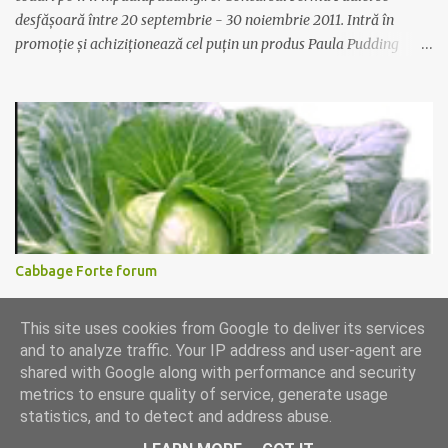
desfășoară între 20 septembrie - 30 noiembrie 2011. Intră în
promoție și achiziționează cel puțin un produs Paula Pudding
participant la promoție. În interior vei găsi un cod unic. Trimite-l
prin sms la 1747 sau online pe www.paulapudding.ro secțiunea
concurs Ferma Paulei. Poți căștiga zilnic truse de grădinărit,
săptămânal tractorașul fermierului sau premiul cel mare o
excursie la o super-fermă din Anglia. Mai multe coduri, mai multe
șanse de câștig. Câștigători si regulament pe
www.paulapudding.ro.
Cabbage Forte forum
Ati incercat supa de varza pentru slabit Cabbage Forte? O prietena
This site uses cookies from Google to deliver its services
de-a mea disperata dupa leacuri de slabit functionabile a incercat
and to analyze traffic. Your IP address and user-agent are
si Cabbage Forte. A slabit foarte putin 1 kilogram in 4 saptamani (a
shared with Google along with performance and security
facut comanda la cura Cabbage Forte de 4 saptamani pana la 15
metrics to ensure quality of service, generate usage
kilograme la pretul de 139 lei). As vrea sa tranform aceasta pagina
statistics, and to detect and address abuse.
in Cabbage Forte forum in speranta ca vom ajuta cat mai multe