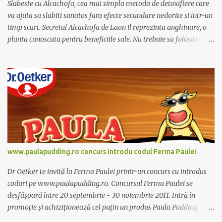
Slabeste cu Alcachofa, cea mai simpla metoda de detoxifiere care
va ajuta sa slabiti sanatos fara efecte secundare nedorite si intr-un
timp scurt. Secretul Alcachofa de Laon il reprezinta anghinare, o
planta cunoscuta pentru beneficiile sale. Nu trebuie sa folositi o
dieta anume iar Alcachofa se administreaza usor, cate o sticluta pe
zi. Cutia de Alcachofa contine 14 sticlute. Pret 189 lei.
www.paulapudding.ro concurs introdu codul Ferma Paulei
Dr Oetker te invită la Ferma Paulei printr-un concurs cu introdus
coduri pe www.paulapudding.ro. Concursul Ferma Paulei se
desfășoară între 20 septembrie - 30 noiembrie 2011. Intră în
promoție și achiziționează cel puțin un produs Paula Pudding
participant la promoție. În interior vei găsi un cod unic. Trimite-l