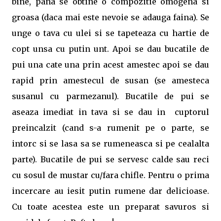
bine, pana se obtine o compozitie omogena si
groasa (daca mai este nevoie se adauga faina). Se
unge o tava cu ulei si se tapeteaza cu hartie de
copt unsa cu putin unt. Apoi se dau bucatile de
pui una cate una prin acest amestec apoi se dau
rapid prin amestecul de susan (se amesteca
susanul cu parmezanul). Bucatile de pui se
aseaza imediat in tava si se dau in cuptorul
preincalzit (cand s-a rumenit pe o parte, se
intorc si se lasa sa se rumeneasca si pe cealalta
parte). Bucatile de pui se servesc calde sau reci
cu sosul de mustar cu/fara chifle. Pentru o prima
incercare au iesit putin rumene dar delicioase.
Cu toate acestea este un preparat savuros si