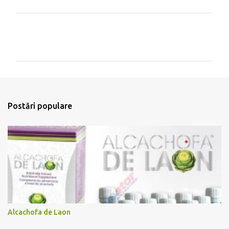
C
o
m
e
n
t
Postări populare
a
r
i
i
Alcachofa de Laon