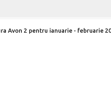
Treceți la conținutul principal
ra Avon 2 pentru ianuarie - februarie 2