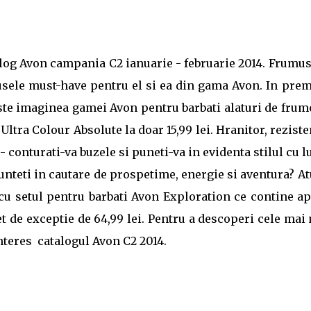
catalog Avon campania C2 ianuarie - februarie 2014. Frumu
usele must-have pentru el si ea din gama Avon. In pre
 este imaginea gamei Avon pentru barbati alaturi de fru
ltra Colour Absolute la doar 15,99 lei. Hranitor, reziste
- conturati-va buzele si puneti-va in evidenta stilul cu l
Sunteti in cautare de prospetime, energie si aventura? A
 cu setul pentru barbati Avon Exploration ce contine a
et de exceptie de 64,99 lei. Pentru a descoperi cele mai
 interes catalogul Avon C2 2014.