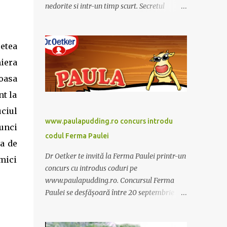
nedorite si intr-un timp scurt. Secretul
Alcachofa de Laon il reprezinta anghinare, o
planta cunoscuta pentru beneficiile sale. Nu
trebuie sa folositi o dieta anume iar
setea
Alcachofa se administreaza usor, cate o
miera
sticluta pe zi. Cutia de Alcachofa contine 14
moasa
sticlute. Pret 189 lei.
nt la
uciul
www.paulapudding.ro concurs introdu
tunci
codul Ferma Paulei
pa de
Dr Oetker te invită la Ferma Paulei printr-un
 mici
concurs cu introdus coduri pe
www.paulapudding.ro. Concursul Ferma
Paulei se desfășoară între 20 septembrie -
30 noiembrie 2011. Intră în promoție și
achiziționează cel puțin un produs Paula