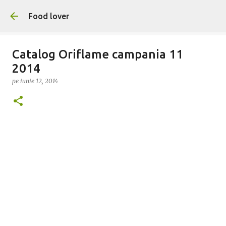
Treceți la conținutul principal
Food lover
Catalog Oriflame campania 11
2014
pe
iunie 12, 2014