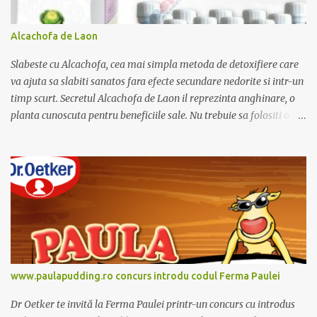
Alcachofa de Laon
Slabeste cu Alcachofa, cea mai simpla metoda de detoxifiere care
va ajuta sa slabiti sanatos fara efecte secundare nedorite si intr-un
timp scurt. Secretul Alcachofa de Laon il reprezinta anghinare, o
planta cunoscuta pentru beneficiile sale. Nu trebuie sa folositi o
dieta anume iar Alcachofa se administreaza usor, cate o sticluta pe
zi. Cutia de Alcachofa contine 14 sticlute. Pret 189 lei.
www.paulapudding.ro concurs introdu codul Ferma Paulei
Dr Oetker te invită la Ferma Paulei printr-un concurs cu introdus