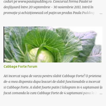
coduri pe www.paulapudding.ro. Concursul Ferma Paulei se
desfășoară între 20 septembrie - 30 noiembrie 2011. Intră în
promoție și achiziționează cel puțin un produs Paula Pudding
participant la promoție. În interior vei găsi un cod unic. Trimite-l
prin sms la 1747 sau online pe www.paulapudding.ro secțiunea
concurs Ferma Paulei. Poți căștiga zilnic truse de grădinărit,
săptămânal tractorașul fermierului sau premiul cel mare o
excursie la o super-fermă din Anglia. Mai multe coduri, mai multe
șanse de câștig. Câștigători si regulament pe
www.paulapudding.ro.
Cabbage Forte forum
Ati incercat supa de varza pentru slabit Cabbage Forte? O prietena
de-a mea disperata dupa leacuri de slabit functionabile a incercat
si Cabbage Forte. A slabit foarte putin 1 kilogram in 4 saptamani (a
facut comanda la cura Cabbage Forte de 4 saptamani pana la 15
kilograme la pretul de 139 lei). As vrea sa tranform aceasta pagina
in Cabbage Forte forum in speranta ca vom ajuta cat mai multe