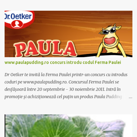
dieta anume iar Alcachofa se administreaza usor, cate o sticluta pe
zi. Cutia de Alcachofa contine 14 sticlute. Pret 189 lei.
www.paulapudding.ro concurs introdu codul Ferma Paulei
Dr Oetker te invită la Ferma Paulei printr-un concurs cu introdus
coduri pe www.paulapudding.ro. Concursul Ferma Paulei se
desfășoară între 20 septembrie - 30 noiembrie 2011. Intră în
promoție și achiziționează cel puțin un produs Paula Pudding
participant la promoție. În interior vei găsi un cod unic. Trimite-l
prin sms la 1747 sau online pe www.paulapudding.ro secțiunea
concurs Ferma Paulei. Poți căștiga zilnic truse de grădinărit,
săptămânal tractorașul fermierului sau premiul cel mare o
excursie la o super-fermă din Anglia. Mai multe coduri, mai multe