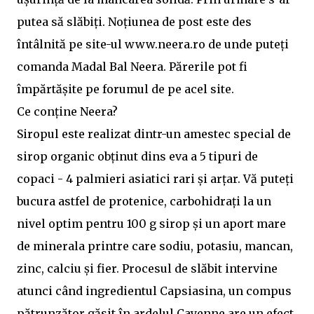
putea să slăbiți. Noțiunea de post este des
întâlnită pe site-ul www.neera.ro de unde puteți
comanda Madal Bal Neera. Părerile pot fi
împărtășite pe forumul de pe acel site.
Ce conține Neera?
Siropul este realizat dintr-un amestec special de
sirop organic obținut dins eva a 5 tipuri de
copaci - 4 palmieri asiatici rari și arțar. Vă puteți
bucura astfel de protenice, carbohidrați la un
nivel optim pentru 100 g sirop și un aport mare
de minerala printre care sodiu, potasiu, mancan,
zinc, calciu și fier. Procesul de slăbit intervine
atunci când ingredientul Capsiasina, un compus
pătrunzător găsit în ardelul Cayenne are un efect