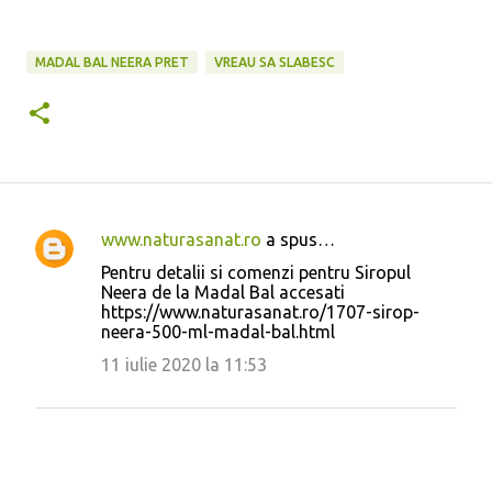
MADAL BAL NEERA PRET
VREAU SA SLABESC
www.naturasanat.ro
a spus…
C
Pentru detalii si comenzi pentru Siropul
o
Neera de la Madal Bal accesati
https://www.naturasanat.ro/1707-sirop-
m
neera-500-ml-madal-bal.html
e
11 iulie 2020 la 11:53
n
t
a
r