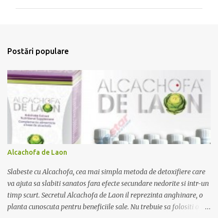
i
i
T
r
i
m
Postări populare
i
t
e
ț
i
u
n
c
o
m
e
Alcachofa de Laon
n
t
Slabeste cu Alcachofa, cea mai simpla metoda de detoxifiere care
a
r
va ajuta sa slabiti sanatos fara efecte secundare nedorite si intr-un
i
timp scurt. Secretul Alcachofa de Laon il reprezinta anghinare, o
u
planta cunoscuta pentru beneficiile sale. Nu trebuie sa folositi o