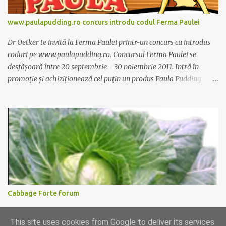
www.paulapudding.ro concurs introdu codul Ferma Paulei
Dr Oetker te invită la Ferma Paulei printr-un concurs cu introdus
coduri pe www.paulapudding.ro. Concursul Ferma Paulei se
desfășoară între 20 septembrie - 30 noiembrie 2011. Intră în
promoție și achiziționează cel puțin un produs Paula Pudding
participant la promoție. În interior vei găsi un cod unic. Trimite-l
prin sms la 1747 sau online pe www.paulapudding.ro secțiunea
concurs Ferma Paulei. Poți căștiga zilnic truse de grădinărit,
săptămânal tractorașul fermierului sau premiul cel mare o
excursie la o super-fermă din Anglia. Mai multe coduri, mai multe
șanse de câștig. Câștigători si regulament pe
www.paulapudding.ro.
Cabbage Forte forum
Ati incercat supa de varza pentru slabit Cabbage Forte? O prietena
This site uses cookies from Google to deliver its services
de-a mea disperata dupa leacuri de slabit functionabile a incercat