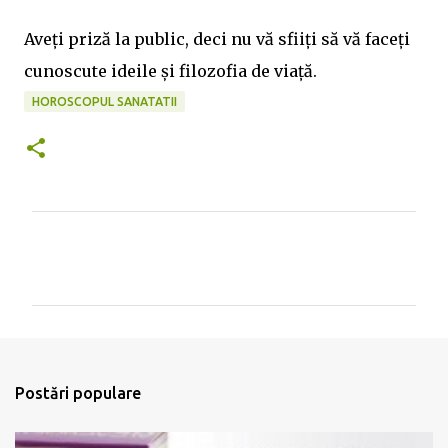
Aveți priză la public, deci nu vă sfiiți să vă faceți
cunoscute ideile și filozofia de viață.
HOROSCOPUL SANATATII
C
o
m
e
n
t
Postări populare
a
r