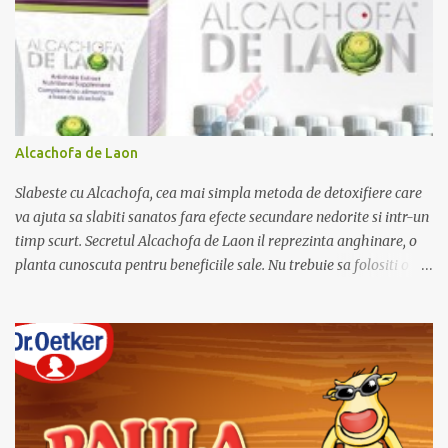
i
i
Alcachofa de Laon
Slabeste cu Alcachofa, cea mai simpla metoda de detoxifiere care
va ajuta sa slabiti sanatos fara efecte secundare nedorite si intr-un
timp scurt. Secretul Alcachofa de Laon il reprezinta anghinare, o
planta cunoscuta pentru beneficiile sale. Nu trebuie sa folositi o
dieta anume iar Alcachofa se administreaza usor, cate o sticluta pe
zi. Cutia de Alcachofa contine 14 sticlute. Pret 189 lei.