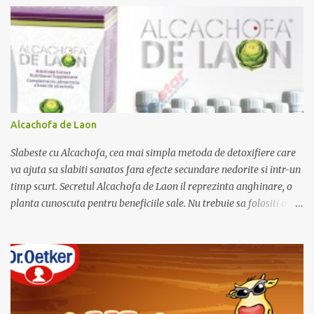
r
i
i
Alcachofa de Laon
Slabeste cu Alcachofa, cea mai simpla metoda de detoxifiere care
va ajuta sa slabiti sanatos fara efecte secundare nedorite si intr-un
timp scurt. Secretul Alcachofa de Laon il reprezinta anghinare, o
planta cunoscuta pentru beneficiile sale. Nu trebuie sa folositi o
dieta anume iar Alcachofa se administreaza usor, cate o sticluta pe
zi. Cutia de Alcachofa contine 14 sticlute. Pret 189 lei.