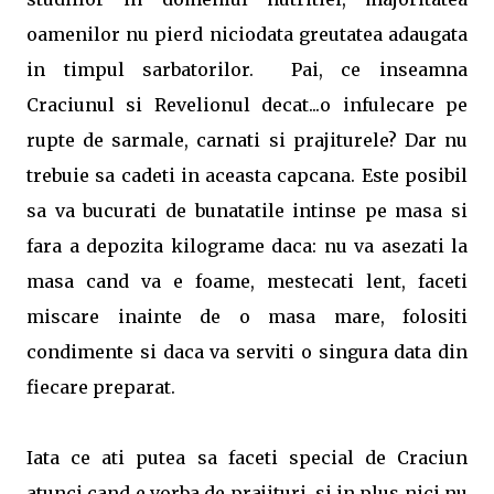
oamenilor nu pierd niciodata greutatea adaugata
in timpul sarbatorilor. Pai, ce inseamna
Craciunul si Revelionul decat...o infulecare pe
rupte de sarmale, carnati si prajiturele? Dar nu
trebuie sa cadeti in aceasta capcana. Este posibil
sa va bucurati de bunatatile intinse pe masa si
fara a depozita kilograme daca: nu va asezati la
masa cand va e foame, mestecati lent, faceti
miscare inainte de o masa mare, folositi
condimente si daca va serviti o singura data din
fiecare preparat.
Iata ce ati putea sa faceti special de Craciun
atunci cand e vorba de prajituri, si in plus nici nu