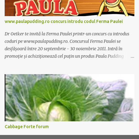
www.paulapudding.ro concurs introdu codul Ferma Paulei
Dr Oetker te invită la Ferma Paulei printr-un concurs cu introdus
coduri pe www.paulapudding.ro. Concursul Ferma Paulei se
desfășoară între 20 septembrie - 30 noiembrie 2011. Intră în
promoție și achiziționează cel puțin un produs Paula Pudding
participant la promoție. În interior vei găsi un cod unic. Trimite-l
prin sms la 1747 sau online pe www.paulapudding.ro secțiunea
concurs Ferma Paulei. Poți căștiga zilnic truse de grădinărit,
săptămânal tractorașul fermierului sau premiul cel mare o
excursie la o super-fermă din Anglia. Mai multe coduri, mai multe
șanse de câștig. Câștigători si regulament pe
www.paulapudding.ro.
Cabbage Forte forum